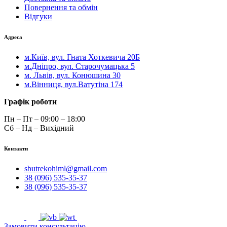
Повернення та обмін
Відгуки
Адреса
м.Київ, вул. Гната Хоткевича 20Б
м.Дніпро, вул. Старочумацька 5
м. Львів, вул. Конюшина 30
м.Вінниця, вул.Ватутіна 174
Графік роботи
Пн – Пт – 09:00 – 18:00
Сб – Нд – Вихідний
Контакти
sbutrekohiml@gmail.com
38 (096) 535-35-37
38 (096) 535-35-37
Замовити консультацію