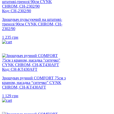
Код: CH-2302/90
Зрошувач пульсуючий на штативі-
тренозі 90см CYNK CHROM, CH-
2302/90
1 235
грн
Код: CH-KT430AFT
Зрошувач ручний COMFORT 75см з
краном, насадка “ситечко” CYNK
CHROM, CH-KT430AFT
1 129
грн