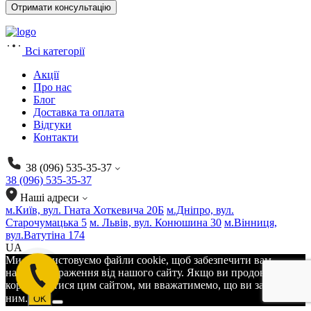
Всі категорії
Акції
Про нас
Блог
Доставка та оплата
Відгуки
Контакти
38 (096) 535-35-37
38 (096) 535-35-37
Наші адреси
м.Київ, вул. Гната Хоткевича 20Б
м.Дніпро, вул.
Старочумацька 5
м. Львів, вул. Конюшина 30
м.Вінниця,
вул.Ватутіна 174
UA
Ми використовуємо файли cookie, щоб забезпечити вам
найкращі враження від нашого сайту. Якщо ви продовжите
користуватися цим сайтом, ми вважатимемо, що ви задоволені
ним.
OK