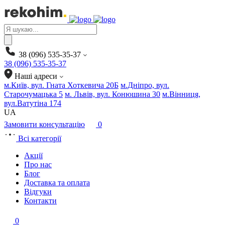
Products
search
38 (096) 535-35-37
38 (096) 535-35-37
Наші адреси
м.Київ, вул. Гната Хоткевича 20Б
м.Дніпро, вул.
Старочумацька 5
м. Львів, вул. Конюшина 30
м.Вінниця,
вул.Ватутіна 174
UA
Замовити консультацію
0
Всі категорії
Акції
Про нас
Блог
Доставка та оплата
Відгуки
Контакти
0