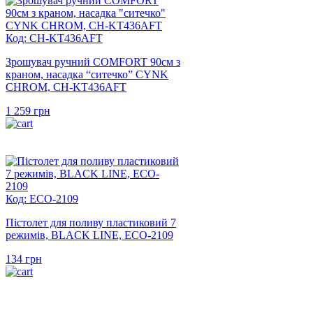
Код: CH-KT436AFT
Зрошувач ручний COMFORT 90см з
краном, насадка “ситечко” CYNK
CHROM, CH-KT436AFT
1 259
грн
Код: ECO-2109
Пістолет для поливу пластиковий 7
режимів, BLACK LINE, ECO-2109
134
грн