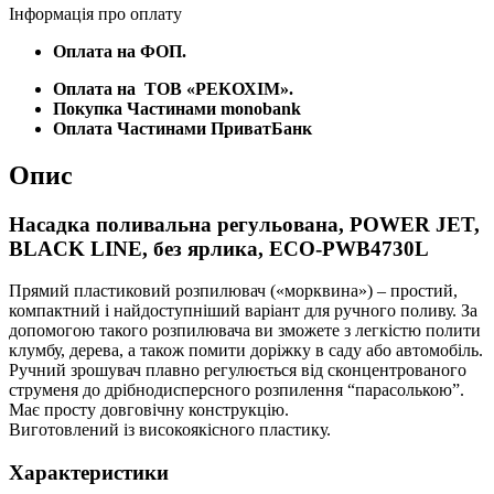
Інформація про оплату
Оплата на ФОП.
Оплата на
ТОВ «РЕКОХІМ».
Покупка Частинами monobank
Оплата Частинами ПриватБанк
Опис
Насадка поливальна регульована, POWER JET,
BLACK LINE, без ярлика, ECO-PWB4730L
Прямий пластиковий розпилювач («морквина») – простий,
компактний і найдоступніший варіант для ручного поливу. За
допомогою такого розпилювача ви зможете з легкістю полити
клумбу, дерева, а також помити доріжку в саду або автомобіль.
Ручний зрошувач плавно регулюється від сконцентрованого
струменя до дрібнодисперсного розпилення “парасолькою”.
Має просту довговічну конструкцію.
Виготовлений із високоякісного пластику.
Характеристики