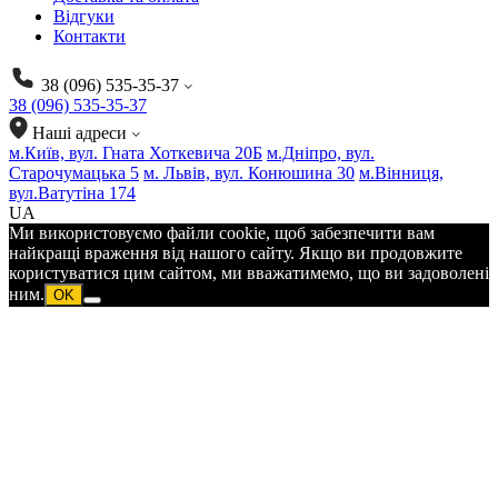
Відгуки
Контакти
38 (096) 535-35-37
38 (096) 535-35-37
Наші адреси
м.Київ, вул. Гната Хоткевича 20Б
м.Дніпро, вул.
Старочумацька 5
м. Львів, вул. Конюшина 30
м.Вінниця,
вул.Ватутіна 174
UA
Ми використовуємо файли cookie, щоб забезпечити вам
найкращі враження від нашого сайту. Якщо ви продовжите
користуватися цим сайтом, ми вважатимемо, що ви задоволені
ним.
OK