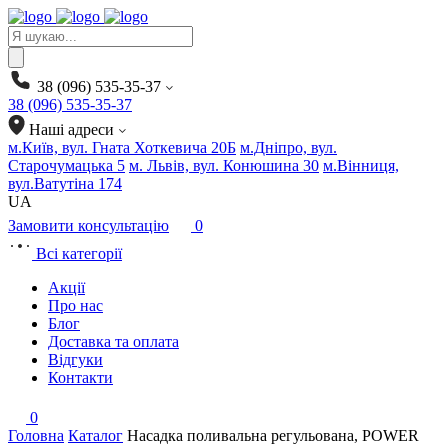
Products
search
38 (096) 535-35-37
38 (096) 535-35-37
Наші адреси
м.Київ, вул. Гната Хоткевича 20Б
м.Дніпро, вул.
Старочумацька 5
м. Львів, вул. Конюшина 30
м.Вінниця,
вул.Ватутіна 174
UA
Замовити консультацію
0
Всі категорії
Акції
Про нас
Блог
Доставка та оплата
Відгуки
Контакти
0
Головна
Каталог
Насадка поливальна регульована, POWER