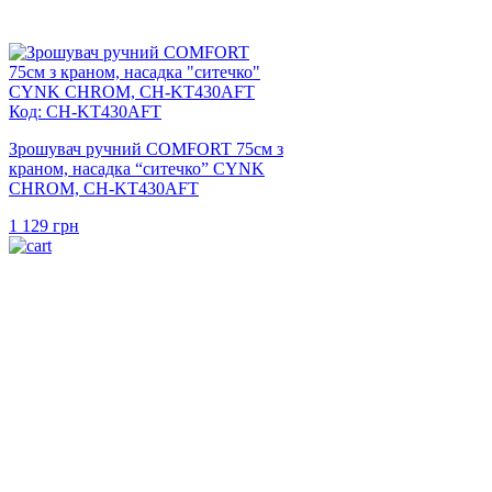
Код: CH-KT430AFT
Зрошувач ручний COMFORT 75см з
краном, насадка “ситечко” CYNK
CHROM, CH-KT430AFT
1 129
грн