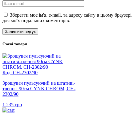
Зберегти моє ім'я, e-mail, та адресу сайту в цьому браузері
для моїх подальших коментарів.
Схожі товари
Код: CH-2302/90
Зрошувач пульсуючий на штативі-
тренозі 90см CYNK CHROM, CH-
2302/90
1 235
грн