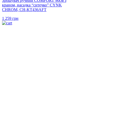
Зрошувач ручний COMFORT 90см з
краном, насадка “ситечко” CYNK
CHROM, CH-KT436AFT
1 259
грн