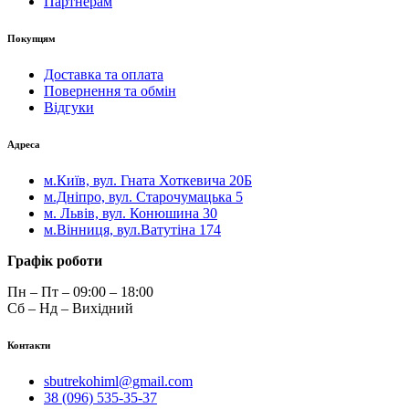
Партнерам
Покупцям
Доставка та оплата
Повернення та обмін
Відгуки
Адреса
м.Київ, вул. Гната Хоткевича 20Б
м.Дніпро, вул. Старочумацька 5
м. Львів, вул. Конюшина 30
м.Вінниця, вул.Ватутіна 174
Графік роботи
Пн – Пт – 09:00 – 18:00
Сб – Нд – Вихідний
Контакти
sbutrekohiml@gmail.com
38 (096) 535-35-37