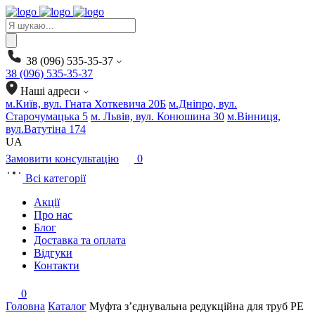
Products
search
38 (096) 535-35-37
38 (096) 535-35-37
Наші адреси
м.Київ, вул. Гната Хоткевича 20Б
м.Дніпро, вул.
Старочумацька 5
м. Львів, вул. Конюшина 30
м.Вінниця,
вул.Ватутіна 174
UA
Замовити консультацію
0
Всі категорії
Акції
Про нас
Блог
Доставка та оплата
Відгуки
Контакти
0
Головна
Каталог
Муфта з’єднувальна редукційна для труб PE