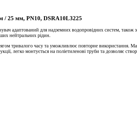
мм / 25 мм, PN10, DSRA10L3225
нувач адаптований для надземних водопровідних систем, також з
нших нейтральних рідин.
ягом тривалого часу та уможливлює повторне використання. Має
кції, легко монтується на поліетиленові труби та дозволяє ств