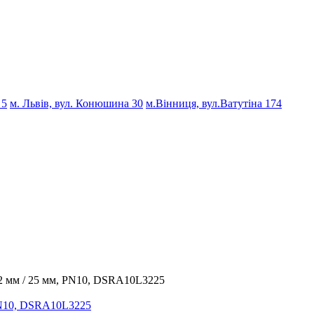
 5
м. Львів, вул. Конюшина 30
м.Вінниця, вул.Ватутіна 174
32 мм / 25 мм, PN10, DSRA10L3225