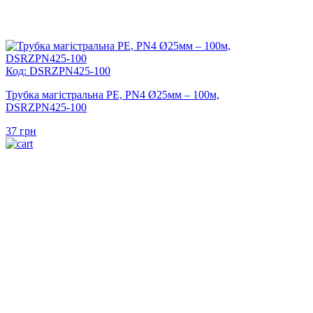
Код: DSRZPN425-100
Трубка магістральна PE, PN4 Ø25мм – 100м,
DSRZPN425-100
37
грн