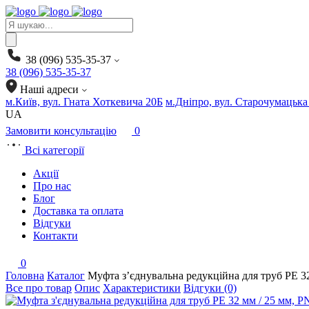
Products
search
38 (096) 535-35-37
38 (096) 535-35-37
Наші адреси
м.Київ, вул. Гната Хоткевича 20Б
м.Дніпро, вул. Старочумацька
UA
Замовити консультацію
0
Всі категорії
Акції
Про нас
Блог
Доставка та оплата
Відгуки
Контакти
0
Головна
Каталог
Муфта з’єднувальна редукційна для труб PE 
Все про товар
Опис
Характеристики
Відгуки (0)