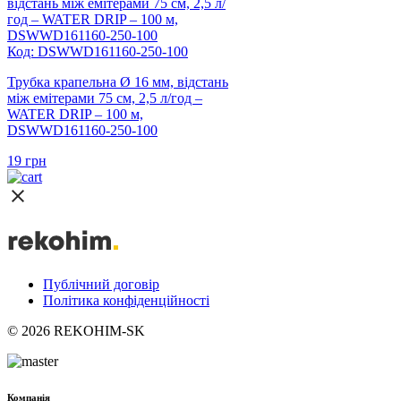
Код: DSWWD161160-250-100
Трубка крапельна Ø 16 мм, відстань
між емітерами 75 см, 2,5 л/год –
WATER DRIP – 100 м,
DSWWD161160-250-100
19
грн
Публічний договір
Політика конфіденційності
© 2026 REKOHIM-SK
Компанія