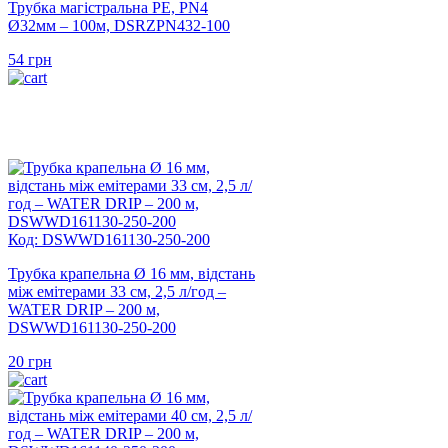
Трубка магістральна PE, PN4
Ø32мм – 100м, DSRZPN432-100
54
грн
Код: DSWWD161130-250-200
Трубка крапельна Ø 16 мм, відстань
між емітерами 33 см, 2,5 л/год –
WATER DRIP – 200 м,
DSWWD161130-250-200
20
грн