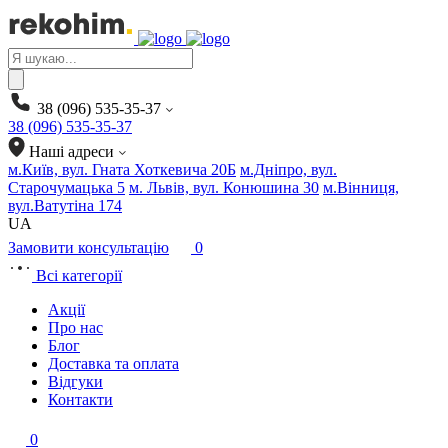
Products
search
38 (096) 535-35-37
38 (096) 535-35-37
Наші адреси
м.Київ, вул. Гната Хоткевича 20Б
м.Дніпро, вул.
Старочумацька 5
м. Львів, вул. Конюшина 30
м.Вінниця,
вул.Ватутіна 174
UA
Замовити консультацію
0
Всі категорії
Акції
Про нас
Блог
Доставка та оплата
Відгуки
Контакти
0