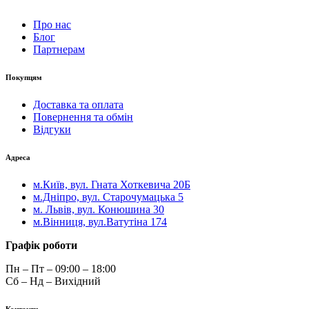
Про нас
Блог
Партнерам
Покупцям
Доставка та оплата
Повернення та обмін
Відгуки
Адреса
м.Київ, вул. Гната Хоткевича 20Б
м.Дніпро, вул. Старочумацька 5
м. Львів, вул. Конюшина 30
м.Вінниця, вул.Ватутіна 174
Графік роботи
Пн – Пт – 09:00 – 18:00
Сб – Нд – Вихідний
Контакти