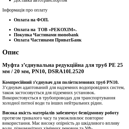
Доставка автотранспортом
Інформація про оплату
Оплата на ФОП.
Оплата на
ТОВ «РЕКОХІМ».
Покупка Частинами monobank
Оплата Частинами ПриватБанк
Опис
Муфта з’єднувальна редукційна для труб PE 25
мм / 20 мм, PN10, DSRA10L2520
Компресійний з’єднувач для поліетиленових труб PN10.
З’єднувач адаптований для надземних водопровідних систем,
також застосовується для підземних установок.
Використовується в трубопроводах для транспортування
холодної питної води та інших нейтральних рідин.
Висока якість матеріалів забезпечує безвідмовну роботу
протягом тривалого часу та уможливлює повторне
використання. Має високу опірність до шкідливого впливу
води, різноманітних хімічних речовин та УФ-