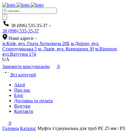
Products
search
38 (096) 535-35-37
38 (096) 535-35-37
Наші адреси
м.Київ, вул. Гната Хоткевича 20Б
м.Дніпро, вул.
Старочумацька 5
м. Львів, вул. Конюшина 30
м.Вінниця,
вул.Ватутіна 174
UA
Замовити консультацію
0
Всі категорії
Акції
Про нас
Блог
Доставка та оплата
Відгуки
Контакти
0
Головна
Каталог
Муфта з’єднувальна для труб PE 25 мм / РЗ