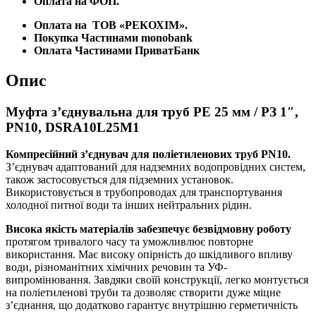
Оплата на ФОП.
Оплата на
ТОВ «РЕКОХІМ».
Покупка Частинами monobank
Оплата Частинами ПриватБанк
Опис
Муфта з’єднувальна для труб PE 25 мм / РЗ 1″,
PN10, DSRA10L25M1
Компресійний з’єднувач для поліетиленових труб PN10.
З’єднувач адаптований для надземних водопровідних систем,
також застосовується для підземних установок.
Використовується в трубопроводах для транспортування
холодної питної води та інших нейтральних рідин.
Висока якість матеріалів забезпечує безвідмовну роботу
протягом тривалого часу та уможливлює повторне
використання. Має високу опірність до шкідливого впливу
води, різноманітних хімічних речовин та УФ-
випромінювання. Завдяки своїй конструкції, легко монтується
на поліетиленові труби та дозволяє створити дуже міцне
з’єднання, що додатково гарантує внутрішню герметичність