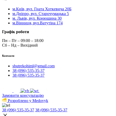
м.Київ, вул. Гната Хоткевича 20Б
м.Дніпро, вул. Старочумацька 5
м. Львів, вул. Конюшина 30
м.Вінниця, вул.Ватутіна 174
Графік роботи
Пн – Пт – 09:00 – 18:00
Сб – Нд – Вихідний
Контакти
sbutrekohiml@gmail.com
38 (096) 535-35-37
38 (096) 535-35-37
Замовити консультацію
Розроблено у Medovyk
38 (096) 535-35-37
38 (096) 535-35-37