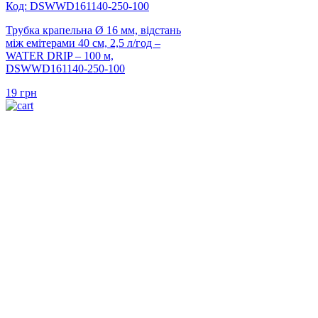
Код: DSWWD161140-250-100
Трубка крапельна Ø 16 мм, відстань
між емітерами 40 см, 2,5 л/год –
WATER DRIP – 100 м,
DSWWD161140-250-100
19
грн