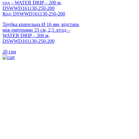
Код: DSWWD161130-250-200
Трубка крапельна Ø 16 мм, відстань
між емітерами 33 см, 2,5 л/год –
WATER DRIP – 200 м,
DSWWD161130-250-200
20
грн