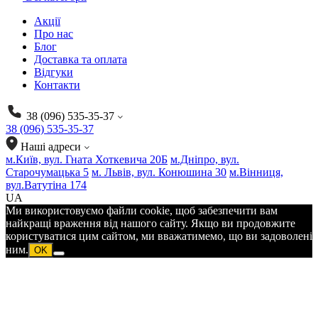
Акції
Про нас
Блог
Доставка та оплата
Відгуки
Контакти
38 (096) 535-35-37
38 (096) 535-35-37
Наші адреси
м.Київ, вул. Гната Хоткевича 20Б
м.Дніпро, вул.
Старочумацька 5
м. Львів, вул. Конюшина 30
м.Вінниця,
вул.Ватутіна 174
UA
Ми використовуємо файли cookie, щоб забезпечити вам
найкращі враження від нашого сайту. Якщо ви продовжите
користуватися цим сайтом, ми вважатимемо, що ви задоволені
ним.
OK