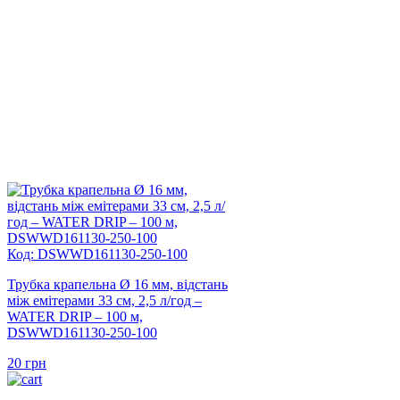
Код: DSWWD161130-250-100
Трубка крапельна Ø 16 мм, відстань
між емітерами 33 см, 2,5 л/год –
WATER DRIP – 100 м,
DSWWD161130-250-100
20
грн