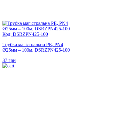
Код: DSRZPN425-100
Трубка магістральна PE, PN4
Ø25мм – 100м, DSRZPN425-100
37
грн