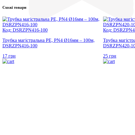
Схожі товари
Код: DSRZPN416-100
Код: DSRZPN4
Трубка магістральна PE, PN4 Ø16мм – 100м,
Трубка магістр
DSRZPN416-100
DSRZPN420-1
17
грн
25
грн