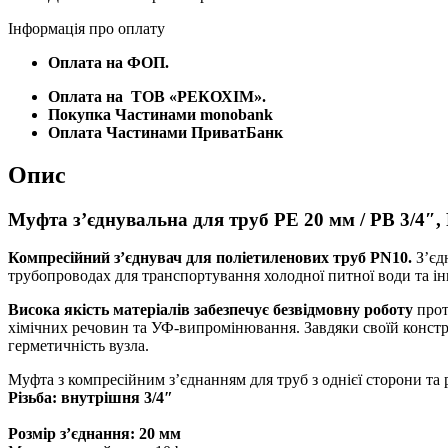
Інформація про оплату
Оплата на ФОП.
Оплата на
ТОВ «РЕКОХІМ».
Покупка Частинами monobank
Оплата Частинами ПриватБанк
Опис
Муфта з’єднувальна для труб PE 20 мм / РВ 3/4
Компресійний з’єднувач для поліетиленових труб PN10.
З’єд
трубопроводах для транспортування холодної питної води та і
Висока якість матеріалів забезпечує безвідмовну роботу
прот
хімічних речовин та УФ-випромінювання. Завдяки своїй констру
герметичність вузла.
Муфта з компресійним з’єднанням для труб з однієї сторони та 
Різьба: внутрішня 3/4″
Розмір з’єднання: 20 мм