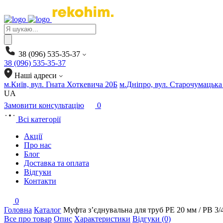
Products
search
38 (096) 535-35-37
38 (096) 535-35-37
Наші адреси
м.Київ, вул. Гната Хоткевича 20Б
м.Дніпро, вул. Старочумацька
UA
Замовити консультацію
0
Всі категорії
Акції
Про нас
Блог
Доставка та оплата
Відгуки
Контакти
0
Головна
Каталог
Муфта з’єднувальна для труб PE 20 мм / РВ 
Все про товар
Опис
Характеристики
Відгуки (0)