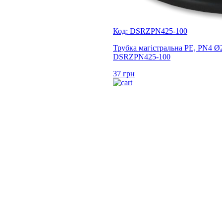
Код: DSRZPN425-100
Трубка магістральна PE, PN4 Ø
DSRZPN425-100
37
грн