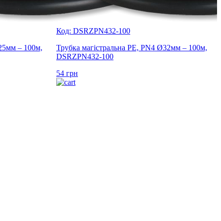
Код: DSRZPN432-100
25мм – 100м,
Трубка магістральна PE, PN4 Ø32мм – 100м,
DSRZPN432-100
54
грн