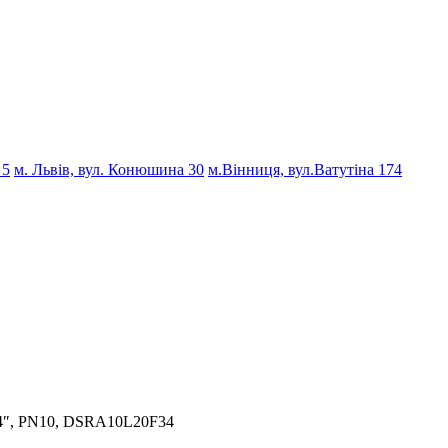
 5
м. Львів, вул. Конюшина 30
м.Вінниця, вул.Ватутіна 174
3/4″, PN10, DSRA10L20F34