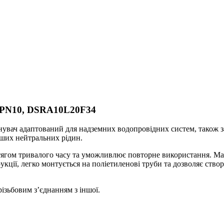
″, PN10, DSRA10L20F34
нувач адаптований для надземних водопровідних систем, також з
нших нейтральних рідин.
ягом тривалого часу та уможливлює повторне використання. Має
кції, легко монтується на поліетиленові труби та дозволяє ств
різьбовим з’єднанням з іншої.