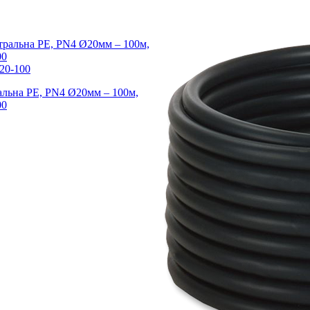
20-100
альна PE, PN4 Ø20мм – 100м,
00