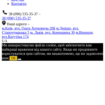
Контакти
38 (096) 535-35-37
38 (096) 535-35-37
Наші адреси
м.Київ, вул. Гната Хоткевича 20Б
м.Дніпро, вул.
Старочумацька 5
м. Львів, вул. Конюшина 30
м.Вінниця,
вул.Ватутіна 174
UA
Ми використовуємо файли cookie, щоб забезпечити вам
найкращі враження від нашого сайту. Якщо ви продовжите
користуватися цим сайтом, ми вважатимемо, що ви задоволені
ним.
OK