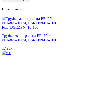
Схожі товари
Код: DSRZPN416-100
Трубка магістральна PE, PN4
Ø16мм – 100м, DSRZPN416-100
17
грн