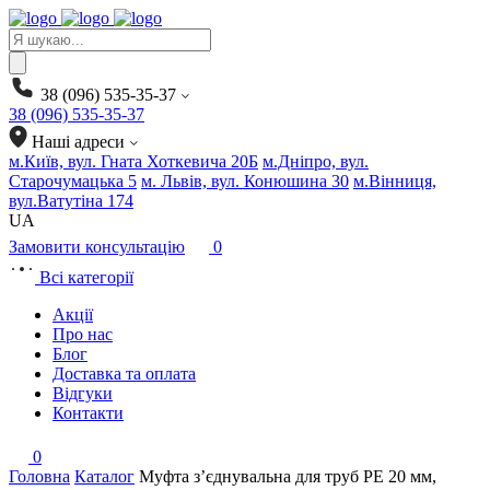
Products
search
38 (096) 535-35-37
38 (096) 535-35-37
Наші адреси
м.Київ, вул. Гната Хоткевича 20Б
м.Дніпро, вул.
Старочумацька 5
м. Львів, вул. Конюшина 30
м.Вінниця,
вул.Ватутіна 174
UA
Замовити консультацію
0
Всі категорії
Акції
Про нас
Блог
Доставка та оплата
Відгуки
Контакти
0
Головна
Каталог
Муфта з’єднувальна для труб PE 20 мм,