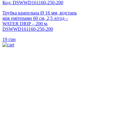
Код: DSWWD161160-250-200
Трубка крапельна Ø 16 мм, відстань
між емітерами 60 см, 2,5 л/год –
WATER DRIP – 200 м,
DSWWD161160-250-200
19
грн