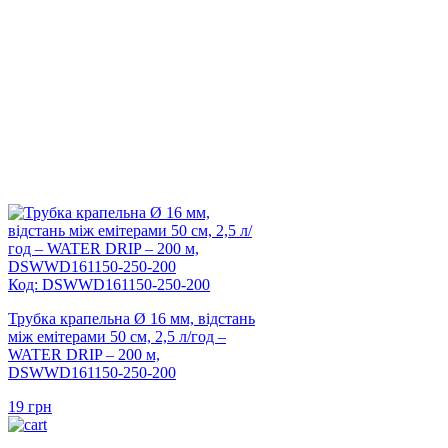
Код: DSWWD161150-250-200
Трубка крапельна Ø 16 мм, відстань
між емітерами 50 см, 2,5 л/год –
WATER DRIP – 200 м,
DSWWD161150-250-200
19
грн