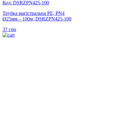
Код: DSRZPN425-100
Трубка магістральна PE, PN4
Ø25мм – 100м, DSRZPN425-100
37
грн