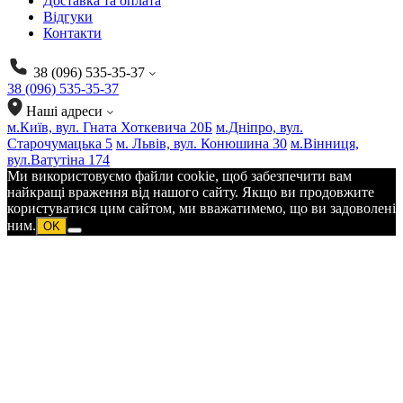
Доставка та оплата
Відгуки
Контакти
38 (096) 535-35-37
38 (096) 535-35-37
Наші адреси
м.Київ, вул. Гната Хоткевича 20Б
м.Дніпро, вул.
Старочумацька 5
м. Львів, вул. Конюшина 30
м.Вінниця,
вул.Ватутіна 174
Ми використовуємо файли cookie, щоб забезпечити вам
найкращі враження від нашого сайту. Якщо ви продовжите
користуватися цим сайтом, ми вважатимемо, що ви задоволені
ним.
OK