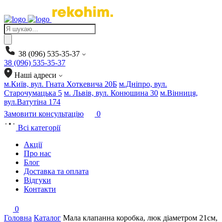
Products
search
38 (096) 535-35-37
38 (096) 535-35-37
Наші адреси
м.Київ, вул. Гната Хоткевича 20Б
м.Дніпро, вул.
Старочумацька 5
м. Львів, вул. Конюшина 30
м.Вінниця,
вул.Ватутіна 174
Замовити консультацію
0
Всі категорії
Акції
Про нас
Блог
Доставка та оплата
Відгуки
Контакти
0
Головна
Каталог
Мала клапанна коробка, люк діаметром 21см,