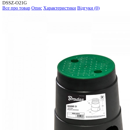
DSSZ-O21G
Все про товар
Опис
Характеристики
Відгуки (0)