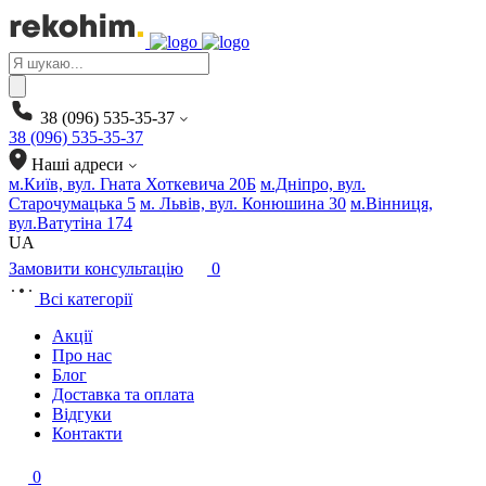
Products
search
38 (096) 535-35-37
38 (096) 535-35-37
Наші адреси
м.Київ, вул. Гната Хоткевича 20Б
м.Дніпро, вул.
Старочумацька 5
м. Львів, вул. Конюшина 30
м.Вінниця,
вул.Ватутіна 174
UA
Замовити консультацію
0
Всі категорії
Акції
Про нас
Блог
Доставка та оплата
Відгуки
Контакти
0