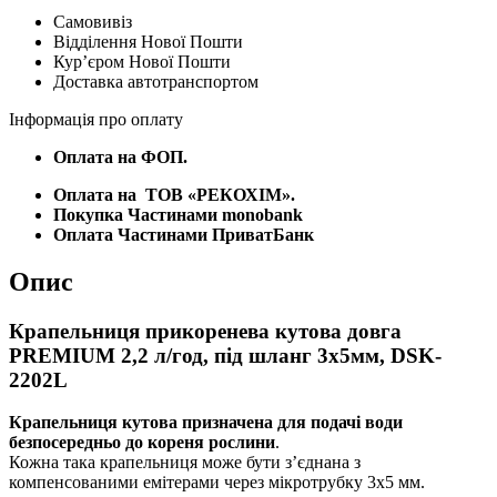
PREMIUM
Самовивіз
2,2
Відділення Нової Пошти
л/
Курʼєром Нової Пошти
год,
Доставка автотранспортом
під
шланг
Інформація про оплату
3х5мм,
DSK-
Оплата на ФОП.
2202L
кількість
Оплата на
ТОВ «РЕКОХІМ».
Покупка Частинами monobank
Оплата Частинами ПриватБанк
Опис
Крапельниця прикоренева кутова довга
PREMIUM 2,2 л/год, під шланг 3х5мм, DSK-
2202L
Крапельниця кутова призначена для подачі води
безпосередньо до кореня рослини
.
Кожна така крапельниця може бути з’єднана з
компенсованими емітерами через мікротрубку 3х5 мм.