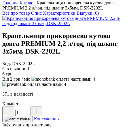
Головна
Каталог
Крапельниця прикоренева кутова довга
PREMIUM 2,2 л/год, під шланг 3х5мм, DSK-2202L
Все про товар
Опис
Характеристики
Відгуки (0)
Крапельниця прикоренева кутова
довга PREMIUM 2,2 л/год, під шланг
3х5мм, DSK-2202L
Код: DSK-2202L
Є в наявності
6
грн
Від
2
грн
/ міс
4
4
371 в наявності
Кількість
Крапельниця
прикоренева
Консультація
кутова
У кошик
довга
Інформація про доставку