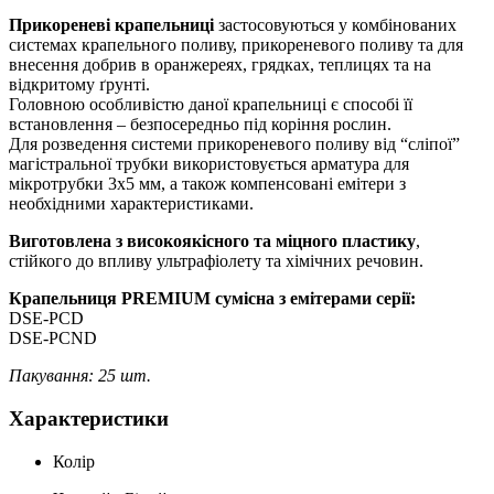
Прикореневі крапельниці
застосовуються у комбінованих
системах крапельного поливу, прикореневого поливу та для
внесення добрив в оранжереях, грядках, теплицях та на
відкритому ґрунті.
Головною особливістю даної крапельниці є способі її
встановлення – безпосередньо під коріння рослин.
Для розведення системи прикореневого поливу від “сліпої”
магістральної трубки використовується арматура для
мікротрубки 3х5 мм, а також компенсовані емітери з
необхідними характеристиками.
Виготовлена ​​з високоякісного та міцного пластику
,
стійкого до впливу ультрафіолету та хімічних речовин.
Крапельниця PREMIUM сумісна з емітерами серії:
DSE-PCD
DSE-PCND
Пакування: 25 шт.
Характеристики
Колір