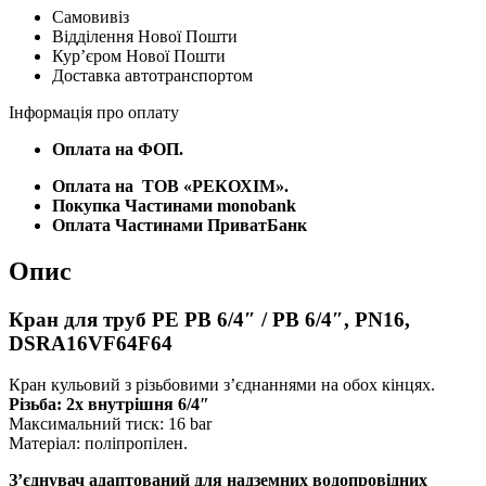
Самовивіз
Відділення Нової Пошти
Курʼєром Нової Пошти
Доставка автотранспортом
Інформація про оплату
Оплата на ФОП.
Оплата на
ТОВ «РЕКОХІМ».
Покупка Частинами monobank
Оплата Частинами ПриватБанк
Опис
Кран для труб PE РВ 6/4″ / РВ 6/4″, PN16,
DSRA16VF64F64
Кран кульовий з різьбовими з’єднаннями на обох кінцях.
Різьба: 2х внутрішня 6/4″
Максимальний тиск: 16 bar
Матеріал: поліпропілен.
З’єднувач адаптований для надземних водопровідних