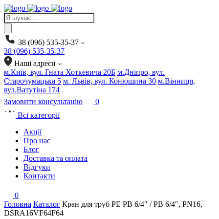
Products
search
38 (096) 535-35-37
38 (096) 535-35-37
Наші адреси
м.Київ, вул. Гната Хоткевича 20Б
м.Дніпро, вул.
Старочумацька 5
м. Львів, вул. Конюшина 30
м.Вінниця,
вул.Ватутіна 174
Замовити консультацію
0
Всі категорії
Акції
Про нас
Блог
Доставка та оплата
Відгуки
Контакти
0
Головна
Каталог
Кран для труб PE РВ 6/4″ / РВ 6/4″, PN16,
DSRA16VF64F64