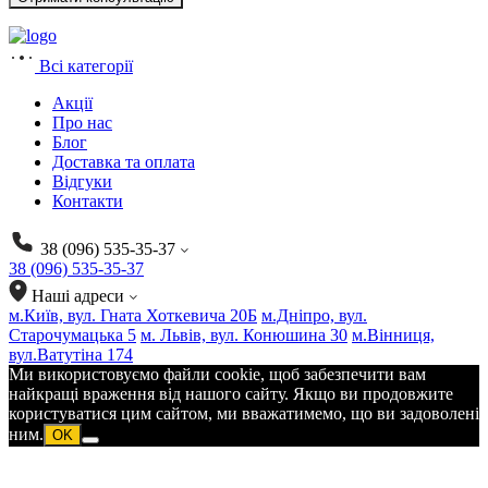
Всі категорії
Акції
Про нас
Блог
Доставка та оплата
Відгуки
Контакти
38 (096) 535-35-37
38 (096) 535-35-37
Наші адреси
м.Київ, вул. Гната Хоткевича 20Б
м.Дніпро, вул.
Старочумацька 5
м. Львів, вул. Конюшина 30
м.Вінниця,
вул.Ватутіна 174
Ми використовуємо файли cookie, щоб забезпечити вам
найкращі враження від нашого сайту. Якщо ви продовжите
користуватися цим сайтом, ми вважатимемо, що ви задоволені
ним.
OK