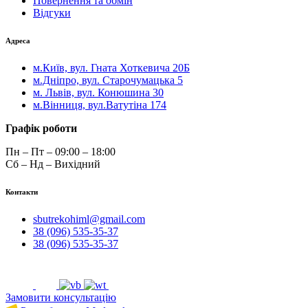
Повернення та обмін
Відгуки
Адреса
м.Київ, вул. Гната Хоткевича 20Б
м.Дніпро, вул. Старочумацька 5
м. Львів, вул. Конюшина 30
м.Вінниця, вул.Ватутіна 174
Графік роботи
Пн – Пт – 09:00 – 18:00
Сб – Нд – Вихідний
Контакти
sbutrekohiml@gmail.com
38 (096) 535-35-37
38 (096) 535-35-37
Замовити консультацію