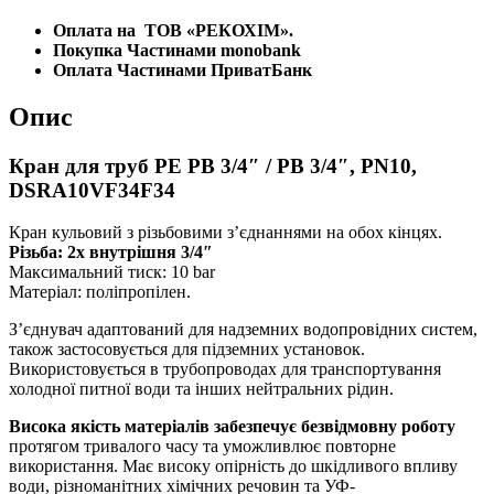
Оплата на
ТОВ «РЕКОХІМ».
Покупка Частинами monobank
Оплата Частинами ПриватБанк
Опис
Кран для труб PE РВ 3/4″ / РВ 3/4″, PN10,
DSRA10VF34F34
Кран кульовий з різьбовими з’єднаннями на обох кінцях.
Різьба: 2х внутрішня 3/4″
Максимальний тиск: 10 bar
Матеріал: поліпропілен.
З’єднувач адаптований для надземних водопровідних систем,
також застосовується для підземних установок.
Використовується в трубопроводах для транспортування
холодної питної води та інших нейтральних рідин.
Висока якість матеріалів забезпечує безвідмовну роботу
протягом тривалого часу та уможливлює повторне
використання. Має високу опірність до шкідливого впливу
води, різноманітних хімічних речовин та УФ-