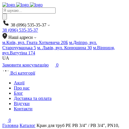
Products
search
38 (096) 535-35-37
38 (096) 535-35-37
Наші адреси
м.Київ, вул. Гната Хоткевича 20Б
м.Дніпро, вул.
Старочумацька 5
м. Львів, вул. Конюшина 30
м.Вінниця,
вул.Ватутіна 174
UA
Замовити консультацію
0
Всі категорії
Акції
Про нас
Блог
Доставка та оплата
Відгуки
Контакти
0
Головна
Каталог
Кран для труб PE РВ 3/4″ / РВ 3/4″, PN10,