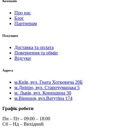
Компанія
Про нас
Блог
Партнерам
Покупцям
Доставка та оплата
Повернення та обмін
Відгуки
Адреса
м.Київ, вул. Гната Хоткевича 20Б
м.Дніпро, вул. Старочумацька 5
м. Львів, вул. Конюшина 30
м.Вінниця, вул.Ватутіна 174
Графік роботи
Пн – Пт – 09:00 – 18:00
Сб – Нд – Вихідний