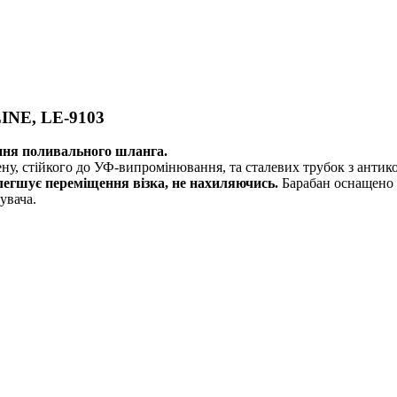
INE, LE-9103
ення поливального шланга.
ену, стійкого до УФ-випромінювання, та сталевих трубок з анти
олегшує переміщення візка, не нахиляючись.
Барабан оснащено 
увача.