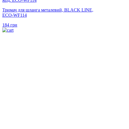
Код: ECO-WF114
Тримач для шланга металевий, BLACK LINE,
ECO-WF114
184
грн