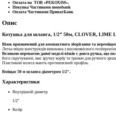
Оплата на
ТОВ «РЕКОХІМ».
Покупка Частинами monobank
Оплата Частинами ПриватБанк
Опис
Котушка для шланга, 1/2” 50м, CLOVER, LIME L
Візок призначений для компактного зберігання та переміщ
Легка міцна конструкція виконана з високоякісного поліпропіл
Великою перевагою даної моделі візків є довга ручка, що п
його скручуванні, має зручну корбу та тримач для ручного зрош
Пластикові колеса мають протиковзний профіль.
Вміщає 50 м шланга діаметром 1/2″.
Характеристики
Внутрішній діаметр
1/2"
Колір