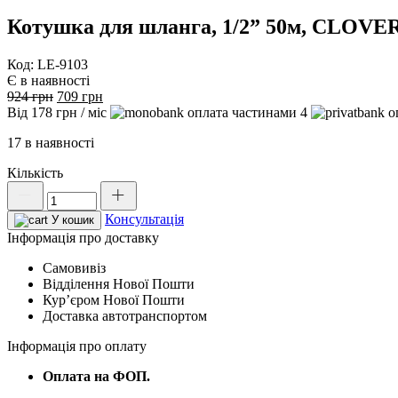
Котушка для шланга, 1/2” 50м, CLOVE
Код: LE-9103
Є в наявності
Оригінальна
Поточна
924
грн
709
грн
ціна:
ціна:
Від
178
грн
/ міс
4
924 грн.
709 грн.
17 в наявності
Кількість
Котушка
для
Консультація
шланга,
У кошик
1/2''
Інформація про доставку
50м,
Самовивіз
CLOVER,
Відділення Нової Пошти
LIME
Курʼєром Нової Пошти
LINE,
Доставка автотранспортом
LE-
9103
Інформація про оплату
кількість
Оплата на ФОП.