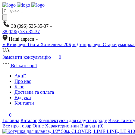
Products
search
38 (096) 535-35-37
38 (096) 535-35-37
Наші адреси
м.Київ, вул. Гната Хоткевича 20Б
м.Дніпро, вул. Старочумацька
UA
Замовити консультацію
0
Всі категорії
Акції
Про нас
Блог
Доставка та оплата
Відгуки
Контакти
0
Головна
Каталог
Комплектуючі для саду та городу
Візки та кот
Все про товар
Опис
Характеристики
Відгуки (0)