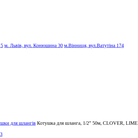
 5
м. Львів, вул. Конюшина 30
м.Вінниця, вул.Ватутіна 174
ушки для шлангів
Котушка для шланга, 1/2” 50м, CLOVER, LIME