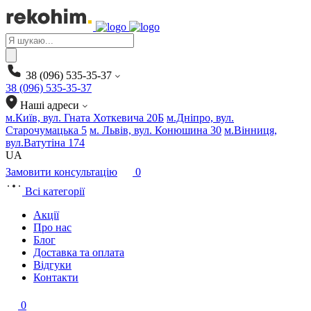
Products
search
38 (096) 535-35-37
38 (096) 535-35-37
Наші адреси
м.Київ, вул. Гната Хоткевича 20Б
м.Дніпро, вул.
Старочумацька 5
м. Львів, вул. Конюшина 30
м.Вінниця,
вул.Ватутіна 174
UA
Замовити консультацію
0
Всі категорії
Акції
Про нас
Блог
Доставка та оплата
Відгуки
Контакти
0