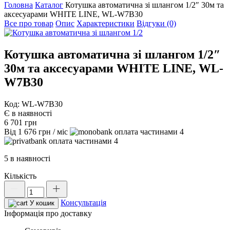
Головна
Каталог
Котушка автоматична зі шлангом 1/2″ 30м та
аксесуарами WHITE LINE, WL-W7B30
Все про товар
Опис
Характеристики
Відгуки (0)
Котушка автоматична зі шлангом 1/2″
30м та аксесуарами WHITE LINE, WL-
W7B30
Код: WL-W7B30
Є в наявності
6 701
грн
Від
1 676
грн
/ міс
4
4
5 в наявності
Кількість
Котушка
автоматична
Консультація
зі
У кошик
шлангом
Інформація про доставку
1/2"