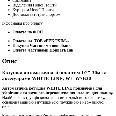
Самовивіз
30м
Відділення Нової Пошти
та
Курʼєром Нової Пошти
аксесуарами
Доставка автотранспортом
WHITE
LINE,
Інформація про оплату
WL-
W7B30
Оплата на ФОП.
кількість
Оплата на
ТОВ «РЕКОХІМ».
Покупка Частинами monobank
Оплата Частинами ПриватБанк
Опис
Котушка автоматична зі шлангом 1/2″ 30м та
аксесуарами WHITE LINE, WL-W7B30
Автоматична котушка WHITE LINE призначена для
зберігання та зручного переношування шланга для поливу.
Надійна конструкція виконана з високоякісного пластику,
оснащена міцною внутрішньою пружиною з нержавіючої
сталі.
Котушка має систему м’якого сповільнення змотування