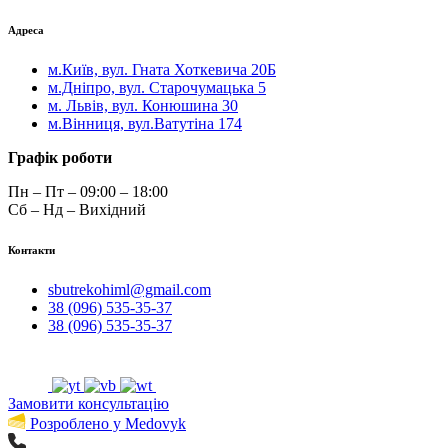
Адреса
м.Київ, вул. Гната Хоткевича 20Б
м.Дніпро, вул. Старочумацька 5
м. Львів, вул. Конюшина 30
м.Вінниця, вул.Ватутіна 174
Графік роботи
Пн – Пт – 09:00 – 18:00
Сб – Нд – Вихідний
Контакти
sbutrekohiml@gmail.com
38 (096) 535-35-37
38 (096) 535-35-37
Замовити консультацію
Розроблено у Medovyk