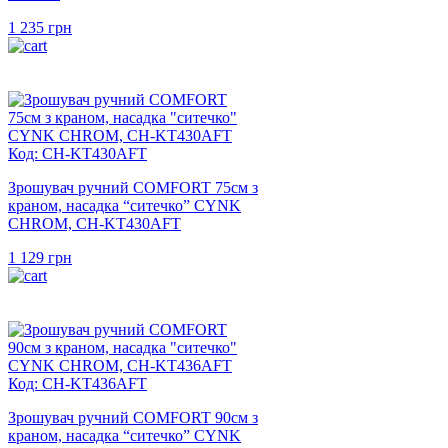
1 235
грн
Код: CH-KT430AFT
Зрошувач ручний COMFORT 75см з
краном, насадка “ситечко” CYNK
CHROM, CH-KT430AFT
1 129
грн
Код: CH-KT436AFT
Зрошувач ручний COMFORT 90см з
краном, насадка “ситечко” CYNK