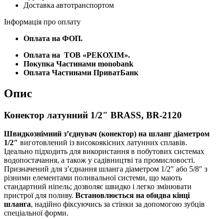
Доставка автотранспортом
Інформація про оплату
Оплата на ФОП.
Оплата на
ТОВ «РЕКОХІМ».
Покупка Частинами monobank
Оплата Частинами ПриватБанк
Опис
Конектор латунний 1/2″ BRASS, BR-2120
Швидкознімний з’єднувач (конектор) на шланг діаметром
1/2″
виготовлений із високоякісних латунних сплавів.
Ідеально підходить для використання в побутових системах
водопостачання, а також у садівництві та промисловості.
Призначений для з’єднання шланга діаметром 1/2″ або 5/8″ з
різними елементами поливальної системи, що мають
стандартний ніпель; дозволяє швидко і легко змінювати
пристрої для поливу.
Встановлюється на обидва кінці
шланга
, надійно фіксуючись за стінки за допомогою зубців
спеціальної форми.