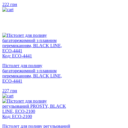
222
грн
Код: ECO-4441
Пістолет для поливу
багаторежимний з плавним
перемиканням, BLACK LINE,
ECO-4441
227
грн
Код: ECO-2100
Пістолет для поливу регульований