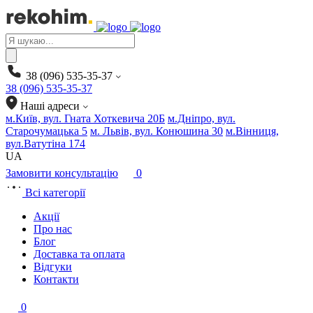
Products
search
38 (096) 535-35-37
38 (096) 535-35-37
Наші адреси
м.Київ, вул. Гната Хоткевича 20Б
м.Дніпро, вул.
Старочумацька 5
м. Львів, вул. Конюшина 30
м.Вінниця,
вул.Ватутіна 174
UA
Замовити консультацію
0
Всі категорії
Акції
Про нас
Блог
Доставка та оплата
Відгуки
Контакти
0