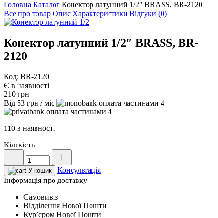
Головна
Каталог
Конектор латунний 1/2″ BRASS, BR-2120
Все про товар
Опис
Характеристики
Відгуки (0)
Конектор латунний 1/2″ BRASS, BR-
2120
Код: BR-2120
Є в наявності
210
грн
Від
53
грн
/ міс
4
4
110 в наявності
Кількість
Конектор
латунний
Консультація
1/2"
У кошик
BRASS,
Інформація про доставку
BR-
Самовивіз
2120
Відділення Нової Пошти
кількість
Курʼєром Нової Пошти