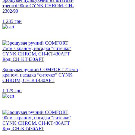
Зрошувач пульсуючий на штативі-
тренозі 90см CYNK CHROM, CH-
2302/90
1 235
грн
Код: CH-KT430AFT
Зрошувач ручний COMFORT 75см з
краном, насадка “ситечко” CYNK
CHROM, CH-KT430AFT
1 129
грн
Код: CH-KT436AFT