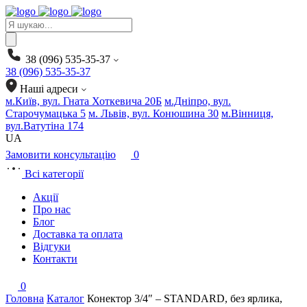
Products
search
38 (096) 535-35-37
38 (096) 535-35-37
Наші адреси
м.Київ, вул. Гната Хоткевича 20Б
м.Дніпро, вул.
Старочумацька 5
м. Львів, вул. Конюшина 30
м.Вінниця,
вул.Ватутіна 174
UA
Замовити консультацію
0
Всі категорії
Акції
Про нас
Блог
Доставка та оплата
Відгуки
Контакти
0
Головна
Каталог
Конектор 3/4″ – STANDARD, без ярлика,