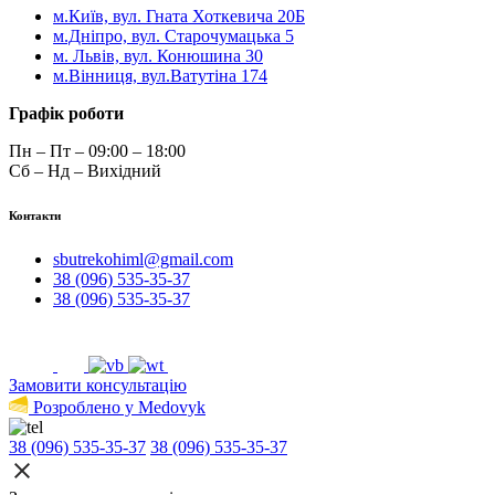
м.Київ, вул. Гната Хоткевича 20Б
м.Дніпро, вул. Старочумацька 5
м. Львів, вул. Конюшина 30
м.Вінниця, вул.Ватутіна 174
Графік роботи
Пн – Пт – 09:00 – 18:00
Сб – Нд – Вихідний
Контакти
sbutrekohiml@gmail.com
38 (096) 535-35-37
38 (096) 535-35-37
Замовити консультацію
Розроблено у Medovyk
38 (096) 535-35-37
38 (096) 535-35-37