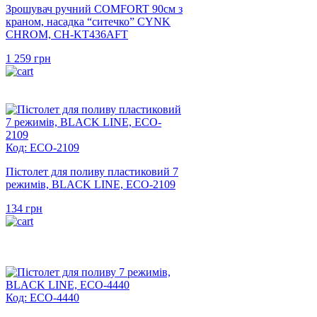
Зрошувач ручний COMFORT 90см з
краном, насадка “ситечко” CYNK
CHROM, CH-KT436AFT
1 259
грн
Код: ECO-2109
Пістолет для поливу пластиковий 7
режимів, BLACK LINE, ECO-2109
134
грн
Код: ECO-4440