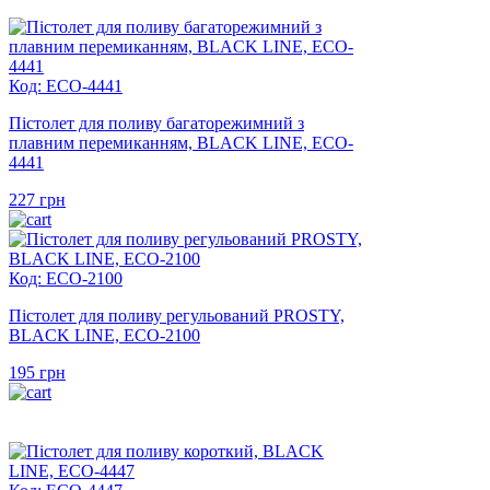
Код: ECO-4441
Пістолет для поливу багаторежимний з
плавним перемиканням, BLACK LINE, ECO-
4441
227
грн
Код: ECO-2100
Пістолет для поливу регульований PROSTY,
BLACK LINE, ECO-2100
195
грн