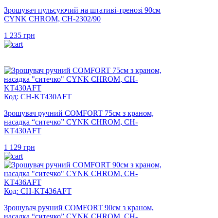
Зрошувач пульсуючий на штативі-тренозі 90см
CYNK CHROM, CH-2302/90
1 235
грн
Код: CH-KT430AFT
Зрошувач ручний COMFORT 75см з краном,
насадка “ситечко” CYNK CHROM, CH-
KT430AFT
1 129
грн
Код: CH-KT436AFT
Зрошувач ручний COMFORT 90см з краном,
насадка “ситечко” CYNK CHROM, CH-