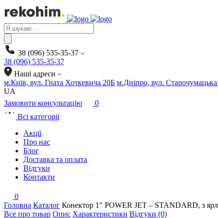
Products
search
38 (096) 535-35-37
38 (096) 535-35-37
Наші адреси
м.Київ, вул. Гната Хоткевича 20Б
м.Дніпро, вул. Старочумацька
UA
Замовити консультацію
0
Всі категорії
Акції
Про нас
Блог
Доставка та оплата
Відгуки
Контакти
0
Головна
Каталог
Конектор 1″ POWER JET – STANDARD, з яр
Все про товар
Опис
Характеристики
Відгуки (0)