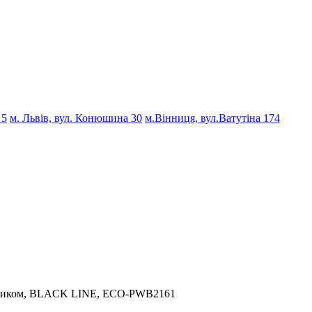
 5
м. Львів, вул. Конюшина 30
м.Вінниця, вул.Ватутіна 174
ликом, BLACK LINE, ECO-PWB2161