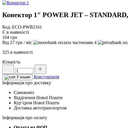
Конектор 1″ POWER JET – STANDARD,
Код: ECO-PWB2161
Є в наявності
104
грн
Від
27
грн
/ міс
4
325 в наявності
Кількість
Конектор
1"
Консультація
POWER
У кошик
JET
Інформація про доставку
-
Самовивіз
STANDARD,
Відділення Нової Пошти
з
Курʼєром Нової Пошти
ярликом,
Доставка автотранспортом
BLACK
LINE,
Інформація про оплату
ECO-
PWB2161
Оплата на ФОП.