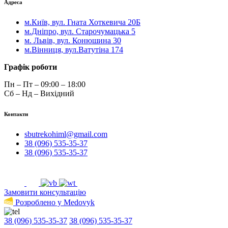
Адреса
м.Київ, вул. Гната Хоткевича 20Б
м.Дніпро, вул. Старочумацька 5
м. Львів, вул. Конюшина 30
м.Вінниця, вул.Ватутіна 174
Графік роботи
Пн – Пт – 09:00 – 18:00
Сб – Нд – Вихідний
Контакти
sbutrekohiml@gmail.com
38 (096) 535-35-37
38 (096) 535-35-37
Замовити консультацію
Розроблено у Medovyk
38 (096) 535-35-37
38 (096) 535-35-37