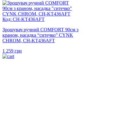
Код: CH-KT436AFT
Зрошувач ручний COMFORT 90см з
краном, насадка “ситечко” CYNK
CHROM, CH-KT436AFT
1 259
грн