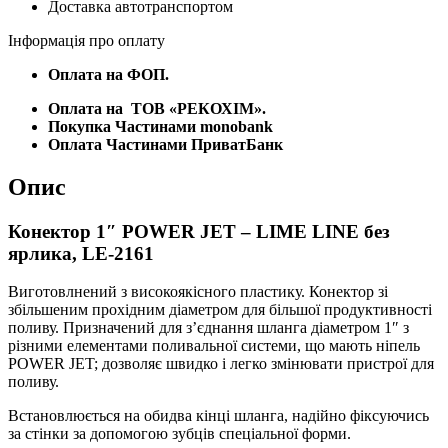
Доставка автотранспортом
ярлика,
LE-
Інформація про оплату
2161
кількість
Оплата на ФОП.
Оплата на
ТОВ «РЕКОХІМ».
Покупка Частинами monobank
Оплата Частинами ПриватБанк
Опис
Конектор 1″ POWER JET – LIME LINE без
ярлика, LE-2161
Виготовлнений з високоякісного пластику. Конектор зі
збільшеним прохідним діаметром для більшої продуктивності
поливу. Призначений для з’єднання шланга діаметром 1″ з
різними елементами поливальної системи, що мають ніпель
POWER JET; дозволяє швидко і легко змінювати пристрої для
поливу.
Встановлюється на обидва кінці шланга, надійно фіксуючись
за стінки за допомогою зубців спеціальної форми.