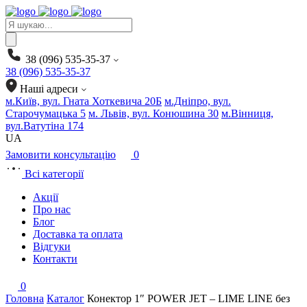
Products
search
38 (096) 535-35-37
38 (096) 535-35-37
Наші адреси
м.Київ, вул. Гната Хоткевича 20Б
м.Дніпро, вул.
Старочумацька 5
м. Львів, вул. Конюшина 30
м.Вінниця,
вул.Ватутіна 174
UA
Замовити консультацію
0
Всі категорії
Акції
Про нас
Блог
Доставка та оплата
Відгуки
Контакти
0
Головна
Каталог
Конектор 1″ POWER JET – LIME LINE без