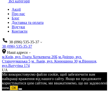
Всі категорії
Акції
Про нас
Блог
Доставка та оплата
Відгуки
Контакти
38 (096) 535-35-37
38 (096) 535-35-37
Наші адреси
м.Київ, вул. Гната Хоткевича 20Б
м.Дніпро, вул.
Старочумацька 5
м. Львів, вул. Конюшина 30
м.Вінниця,
вул.Ватутіна 174
UA
Ми використовуємо файли cookie, щоб забезпечити вам
найкращі враження від нашого сайту. Якщо ви продовжите
користуватися цим сайтом, ми вважатимемо, що ви задоволені
ним.
OK