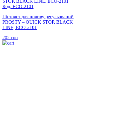
Код: ECO-2101
Пістолет для поливу регульований
PROSTY – QUICK STOP, BLACK
LINE, ECO-2101
202
грн