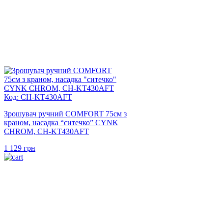
Код: CH-KT430AFT
Зрошувач ручний COMFORT 75см з
краном, насадка “ситечко” CYNK
CHROM, CH-KT430AFT
1 129
грн