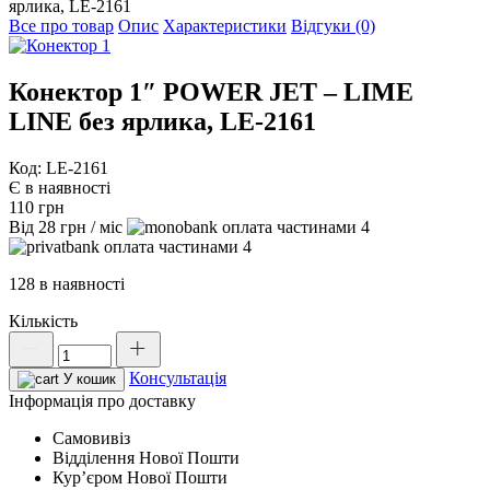
ярлика, LE-2161
Все про товар
Опис
Характеристики
Відгуки (0)
Конектор 1″ POWER JET – LIME
LINE без ярлика, LE-2161
Код: LE-2161
Є в наявності
110
грн
Від
28
грн
/ міс
4
4
128 в наявності
Кількість
Конектор
1"
Консультація
POWER
У кошик
JET
Інформація про доставку
-
Самовивіз
LIME
Відділення Нової Пошти
LINE
Курʼєром Нової Пошти
без