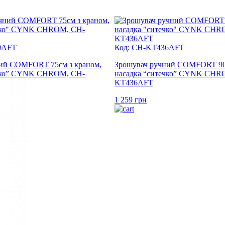
0AFT
Код: CH-KT436AFT
ий COMFORT 75см з краном,
Зрошувач ручний COMFORT 90с
ечко” CYNK CHROM, CH-
насадка “ситечко” CYNK CHR
KT436AFT
1 259
грн