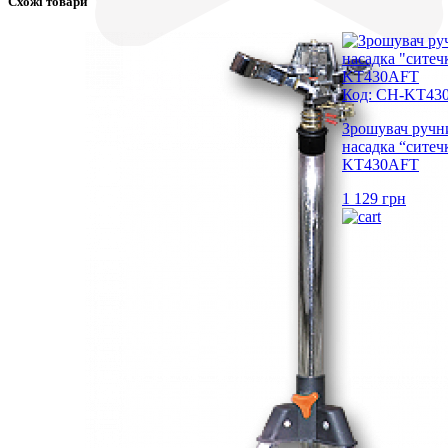
Схожі товари
Код: CH-KT43
Зрошувач ручн
насадка “сит
KT430AFT
1 129
грн