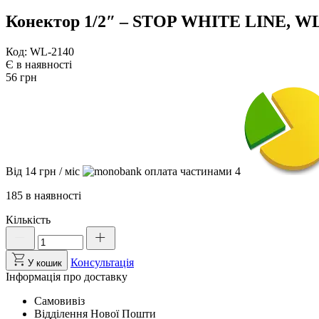
Конектор 1/2″ – STOP WHITE LINE, WL
Код: WL-2140
Є в наявності
56
грн
Від
14
грн
/ міс
4
185 в наявності
Кількість
Конектор
1/2"
-
Консультація
У кошик
STOP
Інформація про доставку
WHITE
LINE,
Самовивіз
WL-
Відділення Нової Пошти