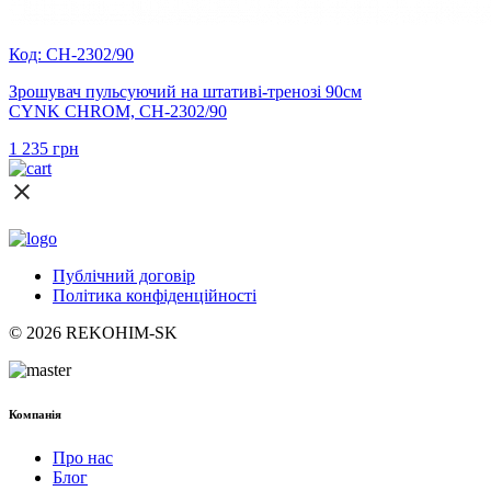
Код: CH-2302/90
Зрошувач пульсуючий на штативі-тренозі 90см
CYNK CHROM, CH-2302/90
1 235
грн
Публічний договір
Політика конфіденційності
© 2026 REKOHIM-SK
Компанія
Про нас
Блог