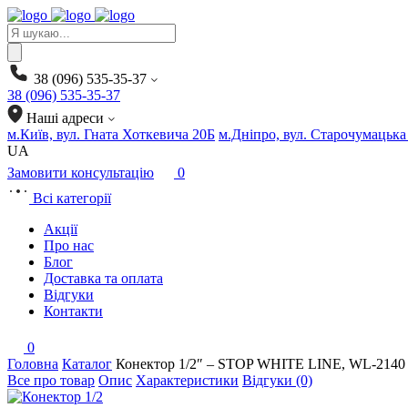
Products
search
38 (096) 535-35-37
38 (096) 535-35-37
Наші адреси
м.Київ, вул. Гната Хоткевича 20Б
м.Дніпро, вул. Старочумацька
UA
Замовити консультацію
0
Всі категорії
Акції
Про нас
Блог
Доставка та оплата
Відгуки
Контакти
0
Головна
Каталог
Конектор 1/2″ – STOP WHITE LINE, WL-2140
Все про товар
Опис
Характеристики
Відгуки (0)