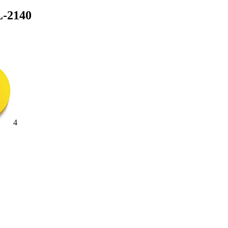
-2140
4