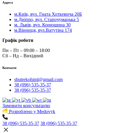
Адреса
м.Київ, вул. Гната Хоткевича 20Б
м.Дніпро, вул. Старочумацька 5
м. Львів, вул. Конюшина 30
м.Вінниця, вул.Ватутіна 174
Графік роботи
Пн – Пт – 09:00 – 18:00
Сб – Нд – Вихідний
Контакти
sbutrekohiml@gmail.com
38 (096) 535-35-37
38 (096) 535-35-37
Замовити консультацію
Розроблено у Medovyk
38 (096) 535-35-37
38 (096) 535-35-37