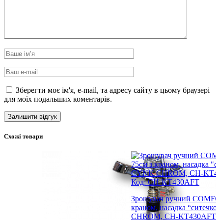
Зберегти моє ім'я, e-mail, та адресу сайту в цьому браузері
для моїх подальших коментарів.
Схожі товари
Код: CH-KT430AFT
Зрошувач ручний COMFO
краном, насадка “ситечк
CHROM, CH-KT430AFT