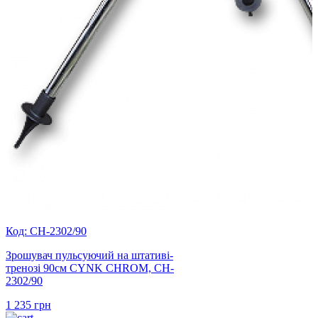
Код: CH-2302/90
Зрошувач пульсуючий на штативі-
тренозі 90см CYNK CHROM, CH-
2302/90
1 235
грн