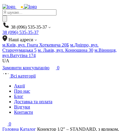
Products
search
38 (096) 535-35-37
38 (096) 535-35-37
Наші адреси
м.Київ, вул. Гната Хоткевича 20Б
м.Дніпро, вул.
Старочумацька 5
м. Львів, вул. Конюшина 30
м.Вінниця,
вул.Ватутіна 174
UA
Замовити консультацію
0
Всі категорії
Акції
Про нас
Блог
Доставка та оплата
Відгуки
Контакти
0
Головна
Каталог
Конектор 1/2″ – STANDARD, з ярликом,