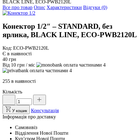
BLACK LINE, ECO-PWB2120L
Все про товар
Опис
Характеристики
Відгуки (0)
Конектор 1/2″ – STANDARD, без
ярлика, BLACK LINE, ECO-PWB2120L
Код: ECO-PWB2120L
Є в наявності
40
грн
Від
10
грн
/ міс
4
4
255 в наявності
Кількість
Конектор
1/2"
-
Консультація
У кошик
STANDARD,
Інформація про доставку
без
ярлика,
Самовивіз
BLACK
Відділення Нової Пошти
LINE,
Курʼєром Нової Пошти