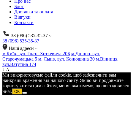
Про нас
Блог
Доставка та оплата
Відгуки
Контакти
38 (096) 535-35-37
38 (096) 535-35-37
Наші адреси
м.Київ, вул. Гната Хоткевича 20Б
м.Дніпро, вул.
Старочумацька 5
м. Львів, вул. Конюшина 30
м.Вінниця,
вул.Ватутіна 174
UA
Ми використовуємо файли cookie, щоб забезпечити вам
найкращі враження від нашого сайту. Якщо ви продовжите
користуватися цим сайтом, ми вважатимемо, що ви задоволені
ним.
OK