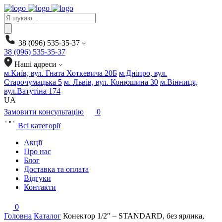
Products
search
38 (096) 535-35-37
38 (096) 535-35-37
Наші адреси
м.Київ, вул. Гната Хоткевича 20Б
м.Дніпро, вул.
Старочумацька 5
м. Львів, вул. Конюшина 30
м.Вінниця,
вул.Ватутіна 174
UA
Замовити консультацію
0
Всі категорії
Акції
Про нас
Блог
Доставка та оплата
Відгуки
Контакти
0
Головна
Каталог
Конектор 1/2″ – STANDARD, без ярлика,