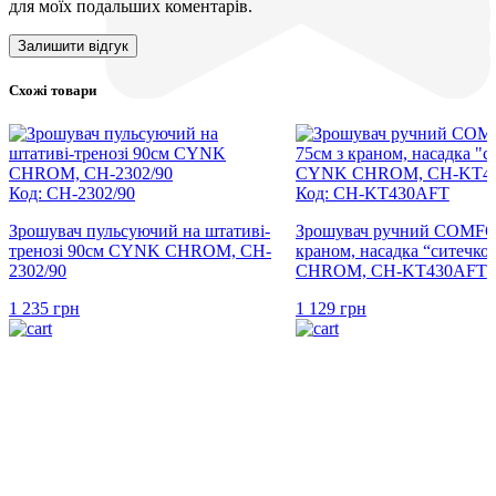
для моїх подальших коментарів.
Схожі товари
Код: CH-2302/90
Код: CH-KT430AFT
Зрошувач пульсуючий на штативі-
Зрошувач ручний COMFO
тренозі 90см CYNK CHROM, CH-
краном, насадка “ситечк
2302/90
CHROM, CH-KT430AFT
1 235
грн
1 129
грн