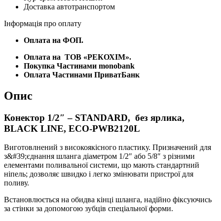
ECO-
Доставка автотранспортом
PWB2120L
кількість
Інформація про оплату
Оплата на ФОП.
Оплата на
ТОВ «РЕКОХІМ».
Покупка Частинами monobank
Оплата Частинами ПриватБанк
Опис
Конектор 1/2″ – STANDARD, без ярлика,
BLACK LINE, ECO-PWB2120L
Виготовлнений з високоякісного пластику. Призначений для
з&#39;єднання шланга діаметром 1/2″ або 5/8″ з різними
елементами поливальної системи, що мають стандартний
ніпель; дозволяє швидко і легко змінювати пристрої для
поливу.
Встановлюється на обидва кінці шланга, надійно фіксуючись
за стінки за допомогою зубців спеціальної форми.