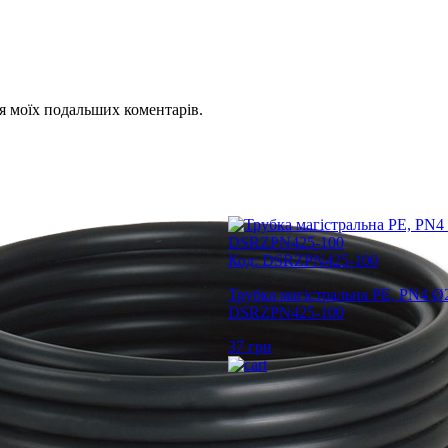
для моїх подальших коментарів.
Код: DSRZPN425-100
Трубка магістральна PE, PN4 Ø
DSRZPN425-100
37
грн