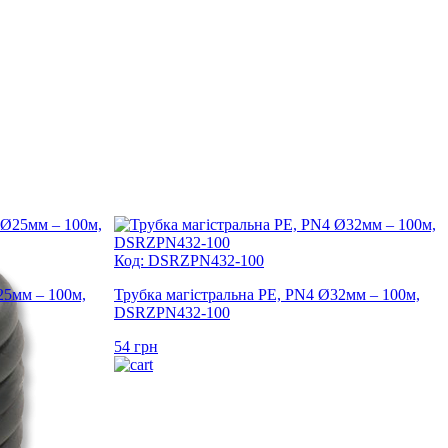
Код: DSRZPN432-100
25мм – 100м,
Трубка магістральна PE, PN4 Ø32мм – 100м,
DSRZPN432-100
54
грн