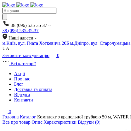
Products
search
38 (096) 535-35-37
38 (096) 535-35-37
Наші адреси
м.Київ, вул. Гната Хоткевича 20Б
м.Дніпро, вул. Старочумацька
UA
Замовити консультацію
0
Всі категорії
Акції
Про нас
Блог
Доставка та оплата
Відгуки
Контакти
0
Головна
Каталог
Комплект з крапельної трубкою 50 м, WAT
Все про товар
Опис
Характеристики
Відгуки (0)