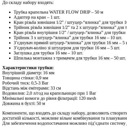
До складу набору входять:
Трубка крапельна WATER FLOW DRIP – 50 м
Адаптер на кран – 1 шт.
Кран різьба зовнішня 1/2″ / штуцер-“ялинка” для трубки 1
Трійник різьба зовнішня 1/2″ та 2 х штуцер-“ялинка” для 
Кран різьба внутрішня 1/2″ / штуцер-“ялинка” для трубки 
Трійник 3 х штуцер-“ялинка” для трубки 16 мм – 10 шт.
З’єднувач прямий штуцер-“ялинка” для трубки 16 мм – 5 
З’єднувач-коліно зі штуцером для трубки 16 мм – 5 шт.
Заглушка для трубки 16 мм – 10 шт.
Шпилька монтажна з тримачем для трубки 16 мм – 50 шт.
Характеристики трубки:
Внутрішній діаметр: 16 мм
Товщина стінки: 0,9 мм
Робочий тиск: 0,5-3 Bar
Відстань між емітерами: 33 см
Водовилив: 2,0 л/год на крапельницю при 1 Bar
Мінімальні вимоги до рівня фільтрації: 120 mesh
Довжина в бухті: 50 м
Компоненти, що входять до складу набору, дозволяють створити
достатній кількості, можливе вільне комбінування та плануван
Для забезпечення водопостачання можливо під’єднати систему