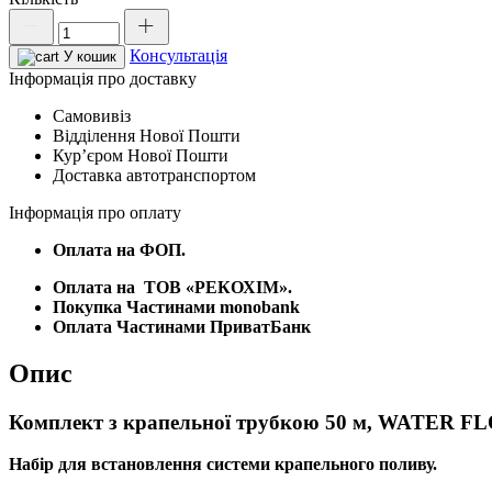
Комплект
з
Консультація
крапельної
У кошик
трубкою
Інформація про доставку
50
Самовивіз
м,
Відділення Нової Пошти
WATER
Курʼєром Нової Пошти
FLOW
Доставка автотранспортом
DRIP,
DSWWF50-
Інформація про оплату
SET2
кількість
Оплата на ФОП.
Оплата на
ТОВ «РЕКОХІМ».
Покупка Частинами monobank
Оплата Частинами ПриватБанк
Опис
Комплект з крапельної трубкою 50 м, WATER 
Набір для встановлення системи крапельного поливу.