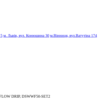
 5
м. Львів, вул. Конюшина 30
м.Вінниця, вул.Ватутіна 174
ER FLOW DRIP, DSWWF50-SET2