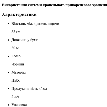
Використання системи крапельного прикореневого зрошення 
Характеристики
Відстань між крапельницями
33 см
Довжина у бухті
50 м
Колір
Чорний
Матеріал
ПВХ
Продуктивність л/год
2 л/ч
Упаковка