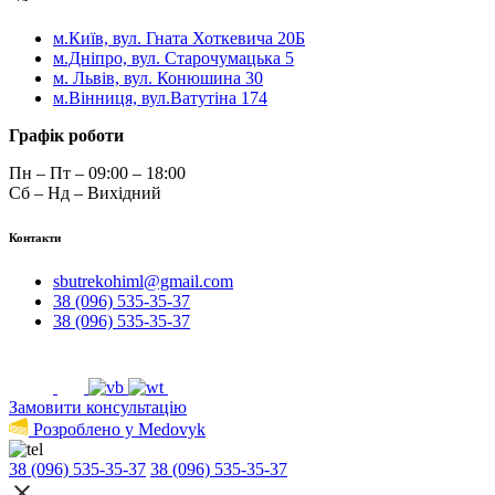
м.Київ, вул. Гната Хоткевича 20Б
м.Дніпро, вул. Старочумацька 5
м. Львів, вул. Конюшина 30
м.Вінниця, вул.Ватутіна 174
Графік роботи
Пн – Пт – 09:00 – 18:00
Сб – Нд – Вихідний
Контакти
sbutrekohiml@gmail.com
38 (096) 535-35-37
38 (096) 535-35-37
Замовити консультацію
Розроблено у Medovyk
38 (096) 535-35-37
38 (096) 535-35-37