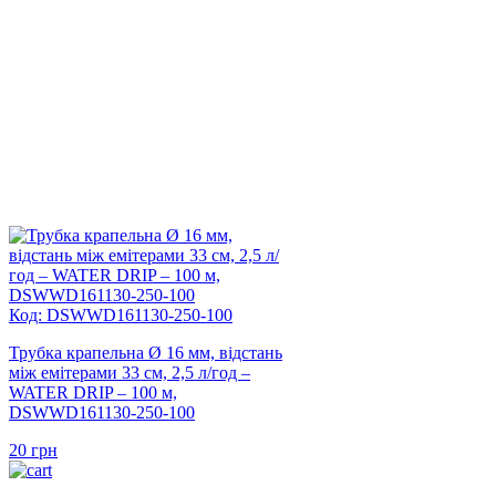
Код: DSWWD161130-250-100
Трубка крапельна Ø 16 мм, відстань
між емітерами 33 см, 2,5 л/год –
WATER DRIP – 100 м,
DSWWD161130-250-100
20
грн