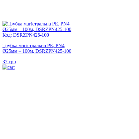
Код: DSRZPN425-100
Трубка магістральна PE, PN4
Ø25мм – 100м, DSRZPN425-100
37
грн