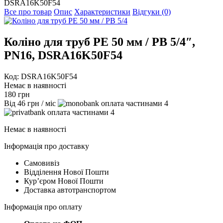
DSRA16K50F54
Все про товар
Опис
Характеристики
Відгуки (0)
Коліно для труб PE 50 мм / РВ 5/4″,
PN16, DSRA16K50F54
Код: DSRA16K50F54
Немає в наявності
180
грн
Від
46
грн
/ міс
4
4
Немає в наявності
Інформація про доставку
Самовивіз
Відділення Нової Пошти
Курʼєром Нової Пошти
Доставка автотранспортом
Інформація про оплату