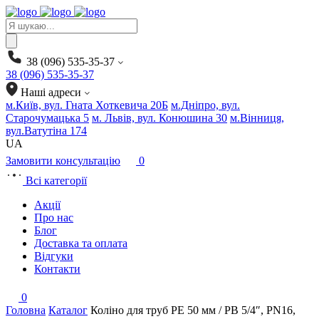
Products
search
38 (096) 535-35-37
38 (096) 535-35-37
Наші адреси
м.Київ, вул. Гната Хоткевича 20Б
м.Дніпро, вул.
Старочумацька 5
м. Львів, вул. Конюшина 30
м.Вінниця,
вул.Ватутіна 174
UA
Замовити консультацію
0
Всі категорії
Акції
Про нас
Блог
Доставка та оплата
Відгуки
Контакти
0
Головна
Каталог
Коліно для труб PE 50 мм / РВ 5/4″, PN16,