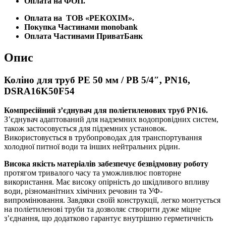
Оплата на ФОП.
Оплата на
ТОВ «РЕКОХІМ».
Покупка Частинами monobank
Оплата Частинами ПриватБанк
Опис
Коліно для труб PE 50 мм / РВ 5/4″, PN16,
DSRA16K50F54
Компресійний з’єднувач для поліетиленових труб PN16.
З’єднувач адаптований для надземних водопровідних систем,
також застосовується для підземних установок.
Використовується в трубопроводах для транспортування
холодної питної води та інших нейтральних рідин.
Висока якість матеріалів забезпечує безвідмовну роботу
протягом тривалого часу та уможливлює повторне
використання. Має високу опірність до шкідливого впливу
води, різноманітних хімічних речовин та УФ-
випромінювання. Завдяки своїй конструкції, легко монтується
на поліетиленові труби та дозволяє створити дуже міцне
з’єднання, що додатково гарантує внутрішню герметичність