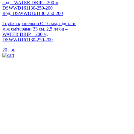
Код: DSWWD161130-250-200
Трубка крапельна Ø 16 мм, відстань
між емітерами 33 см, 2,5 л/год –
WATER DRIP – 200 м,
DSWWD161130-250-200
20
грн