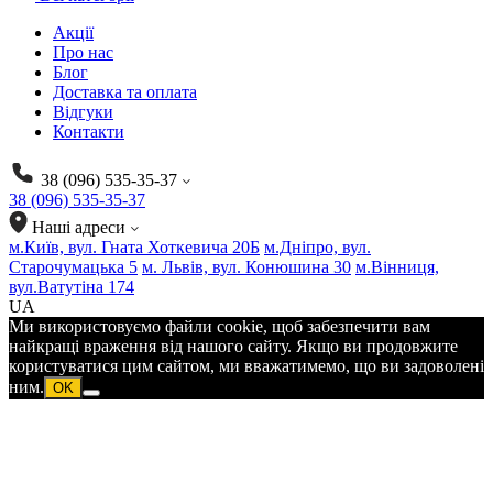
Акції
Про нас
Блог
Доставка та оплата
Відгуки
Контакти
38 (096) 535-35-37
38 (096) 535-35-37
Наші адреси
м.Київ, вул. Гната Хоткевича 20Б
м.Дніпро, вул.
Старочумацька 5
м. Львів, вул. Конюшина 30
м.Вінниця,
вул.Ватутіна 174
UA
Ми використовуємо файли cookie, щоб забезпечити вам
найкращі враження від нашого сайту. Якщо ви продовжите
користуватися цим сайтом, ми вважатимемо, що ви задоволені
ним.
OK