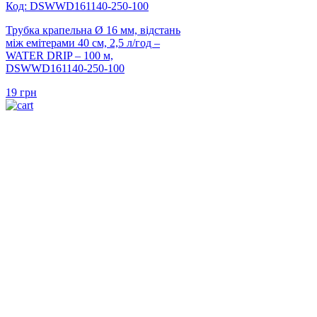
Код: DSWWD161140-250-100
Трубка крапельна Ø 16 мм, відстань
між емітерами 40 см, 2,5 л/год –
WATER DRIP – 100 м,
DSWWD161140-250-100
19
грн