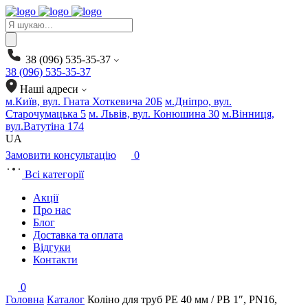
Products
search
38 (096) 535-35-37
38 (096) 535-35-37
Наші адреси
м.Київ, вул. Гната Хоткевича 20Б
м.Дніпро, вул.
Старочумацька 5
м. Львів, вул. Конюшина 30
м.Вінниця,
вул.Ватутіна 174
UA
Замовити консультацію
0
Всі категорії
Акції
Про нас
Блог
Доставка та оплата
Відгуки
Контакти
0
Головна
Каталог
Коліно для труб PE 40 мм / РВ 1″, PN16,