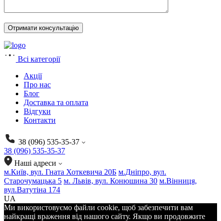
Всі категорії
Акції
Про нас
Блог
Доставка та оплата
Відгуки
Контакти
38 (096) 535-35-37
38 (096) 535-35-37
Наші адреси
м.Київ, вул. Гната Хоткевича 20Б
м.Дніпро, вул.
Старочумацька 5
м. Львів, вул. Конюшина 30
м.Вінниця,
вул.Ватутіна 174
UA
Ми використовуємо файли cookie, щоб забезпечити вам
найкращі враження від нашого сайту. Якщо ви продовжите