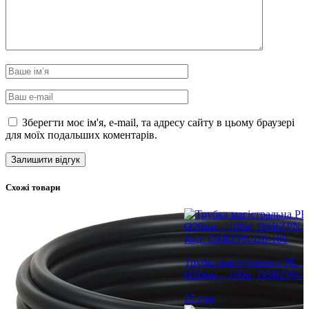
Зберегти моє ім'я, e-mail, та адресу сайту в цьому браузері
для моїх подальших коментарів.
Схожі товари
Код: DSRZPN420-100
Трубка магістральна PE, 
Ø20мм – 100м, DSRZPN42
25
грн