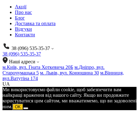
Акції
Про нас
Блог
Доставка та оплата
Відгуки
Контакти
38 (096) 535-35-37
38 (096) 535-35-37
Наші адреси
м.Київ, вул. Гната Хоткевича 20Б
м.Дніпро, вул.
Старочумацька 5
м. Львів, вул. Конюшина 30
м.Вінниця,
вул.Ватутіна 174
UA
Ми використовуємо файли cookie, щоб забезпечити вам
найкращі враження від нашого сайту. Якщо ви продовжите
користуватися цим сайтом, ми вважатимемо, що ви задоволені
ним.
OK