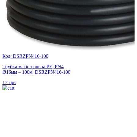
Код: DSRZPN416-100
Трубка магістральна PE, PN4
Ø16мм – 100м, DSRZPN416-100
17
грн