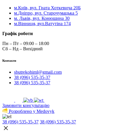
м.Київ, вул. Гната Хоткевича 20Б
м.Дніпро, вул. Старочумацька 5
м. Львів, вул. Конюшина 30
м.Вінниця, вул.Ватутіна 174
Графік роботи
Пн – Пт – 09:00 – 18:00
Сб – Нд – Вихідний
Контакти
sbutrekohiml@gmail.com
38 (096) 535-35-37
38 (096) 535-35-37
Замовити консультацію
Розроблено у Medovyk
38 (096) 535-35-37
38 (096) 535-35-37