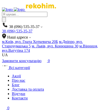
Products
search
38 (096) 535-35-37
38 (096) 535-35-37
Наші адреси
м.Київ, вул. Гната Хоткевича 20Б
м.Дніпро, вул.
Старочумацька 5
м. Львів, вул. Конюшина 30
м.Вінниця,
вул.Ватутіна 174
UA
Замовити консультацію
0
Всі категорії
Акції
Про нас
Блог
Доставка та оплата
Відгуки
Контакти
0