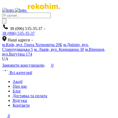
Products
search
38 (096) 535-35-37
38 (096) 535-35-37
Наші адреси
м.Київ, вул. Гната Хоткевича 20Б
м.Дніпро, вул.
Старочумацька 5
м. Львів, вул. Конюшина 30
м.Вінниця,
вул.Ватутіна 174
UA
Замовити консультацію
0
Всі категорії
Акції
Про нас
Блог
Доставка та оплата
Відгуки
Контакти
0