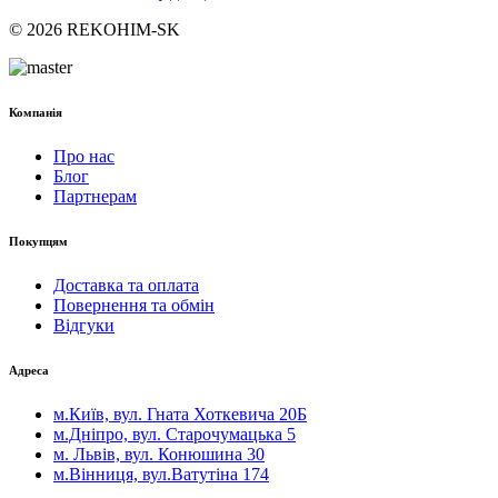
© 2026 REKOHIM-SK
Компанія
Про нас
Блог
Партнерам
Покупцям
Доставка та оплата
Повернення та обмін
Відгуки
Адреса
м.Київ, вул. Гната Хоткевича 20Б
м.Дніпро, вул. Старочумацька 5
м. Львів, вул. Конюшина 30
м.Вінниця, вул.Ватутіна 174