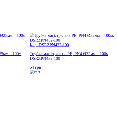
Код: DSRZPN432-100
25мм – 100м,
Трубка магістральна PE, PN4 Ø32мм – 100м,
DSRZPN432-100
54
грн