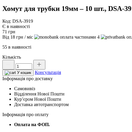
Хомут для трубки 19мм – 10 шт., DSA-39
Код: DSA-3919
Є в наявності
71
грн
Від
18
грн
/ міс
4
55 в наявності
Кількість
Хомут
для
Консультація
трубки
У кошик
19мм
Інформація про доставку
–
Самовивіз
10
Відділення Нової Пошти
шт.,
Курʼєром Нової Пошти
DSA-
Доставка автотранспортом
3919
кількість
Інформація про оплату
Оплата на ФОП.