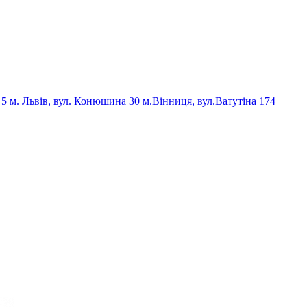
 5
м. Львів, вул. Конюшина 30
м.Вінниця, вул.Ватутіна 174