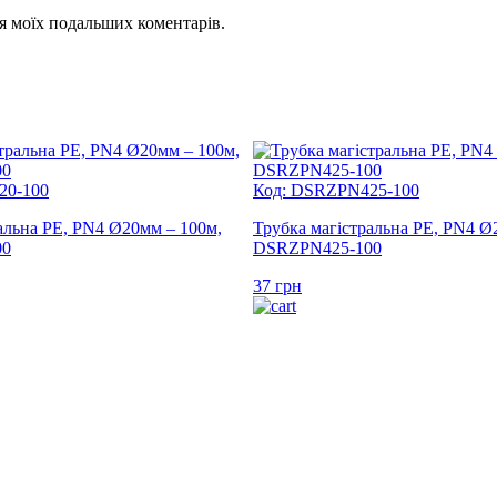
для моїх подальших коментарів.
20-100
Код: DSRZPN425-100
альна PE, PN4 Ø20мм – 100м,
Трубка магістральна PE, PN4 Ø
00
DSRZPN425-100
37
грн