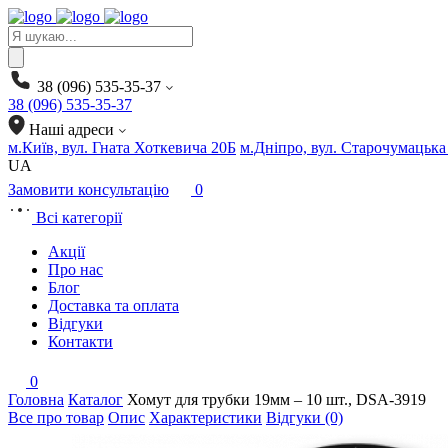
Products
search
38 (096) 535-35-37
38 (096) 535-35-37
Наші адреси
м.Київ, вул. Гната Хоткевича 20Б
м.Дніпро, вул. Старочумацька
UA
Замовити консультацію
0
Всі категорії
Акції
Про нас
Блог
Доставка та оплата
Відгуки
Контакти
0
Головна
Каталог
Хомут для трубки 19мм – 10 шт., DSA-3919
Все про товар
Опис
Характеристики
Відгуки (0)