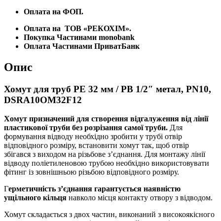
Оплата на ФОП.
Оплата на
ТОВ «РЕКОХІМ».
Покупка Частинами monobank
Оплата Частинами ПриватБанк
Опис
Хомут для труб PE 32 мм / РВ 1/2″ метал, PN10,
DSRA10OM32F12
Хомут призначений для створення відгалуження від лінії
пластикової труби без розрізання самої труби.
Для
формування відводу необхідно зробити у трубі отвір
відповідного розміру, встановити хомут так, щоб отвір
збігався з виходом на різьбове з’єднання. Для монтажу лінії
відводу поліетиленовою трубою необхідно використовувати
фітинг із зовнішньою різьбою відповідного розміру.
Г
ерметичність з’єднання гарантується наявністю
ущільного кільця
навколо місця контакту отвору з відводом.
Хомут складається з двох частин, виконаний з високоякісного