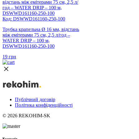
Код: DSWWD161160-250-100
Трубка крапельна Ø 16 мм, відстань
між емітерами 75 см, 2,5 л/год –
WATER DRIP – 100 м,
DSWWD161160-250-100
19
грн
Публічний договір
Політика конфіденційності
© 2026 REKOHIM-SK
Компанія