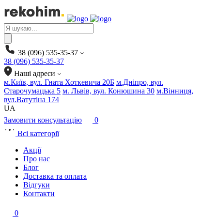
Products
search
38 (096) 535-35-37
38 (096) 535-35-37
Наші адреси
м.Київ, вул. Гната Хоткевича 20Б
м.Дніпро, вул.
Старочумацька 5
м. Львів, вул. Конюшина 30
м.Вінниця,
вул.Ватутіна 174
UA
Замовити консультацію
0
Всі категорії
Акції
Про нас
Блог
Доставка та оплата
Відгуки
Контакти
0