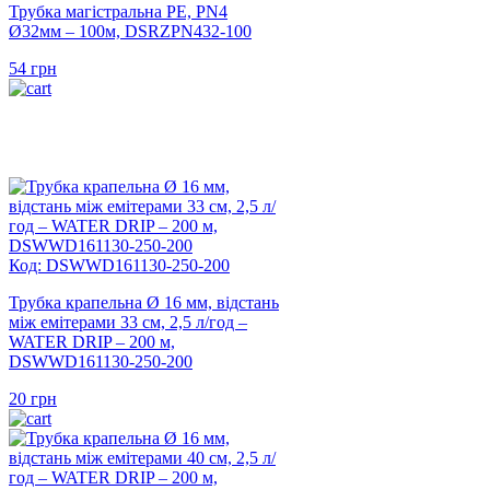
Трубка магістральна PE, PN4
Ø32мм – 100м, DSRZPN432-100
54
грн
Код: DSWWD161130-250-200
Трубка крапельна Ø 16 мм, відстань
між емітерами 33 см, 2,5 л/год –
WATER DRIP – 200 м,
DSWWD161130-250-200
20
грн