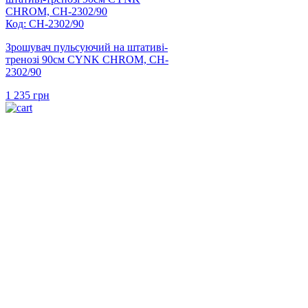
Код: CH-2302/90
Зрошувач пульсуючий на штативі-
тренозі 90см CYNK CHROM, CH-
2302/90
1 235
грн