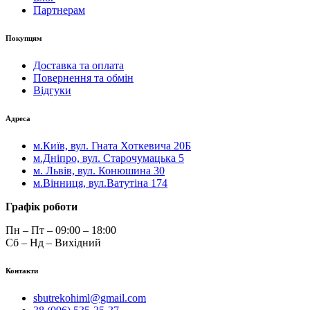
Партнерам
Покупцям
Доставка та оплата
Повернення та обмін
Відгуки
Адреса
м.Київ, вул. Гната Хоткевича 20Б
м.Дніпро, вул. Старочумацька 5
м. Львів, вул. Конюшина 30
м.Вінниця, вул.Ватутіна 174
Графік роботи
Пн – Пт – 09:00 – 18:00
Сб – Нд – Вихідний
Контакти
sbutrekohiml@gmail.com