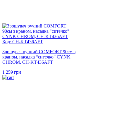
Код: CH-KT436AFT
Зрошувач ручний COMFORT 90см з
краном, насадка “ситечко” CYNK
CHROM, CH-KT436AFT
1 259
грн