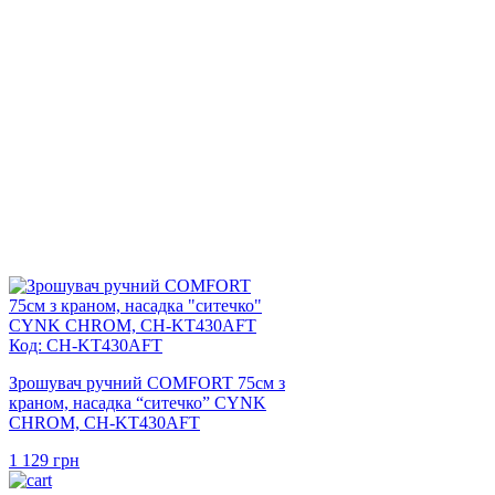
Код: CH-KT430AFT
Зрошувач ручний COMFORT 75см з
краном, насадка “ситечко” CYNK
CHROM, CH-KT430AFT
1 129
грн