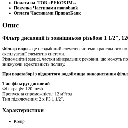
Оплата на
ТОВ «РЕКОХІМ».
Покупка Частинами monobank
Оплата Частинами ПриватБанк
Опис
Фільтр дисковий із зовнішньою різьбою 1 1/2″, 
Фільтр води
– це неодмінний елемент системи крапельного поли
експлуатації елементів системи.
Різноманітні зависі, частки мінеральних речовин, що можуть по
знижуючи ефективність поливу.
При водозаборі з відкритого водоймища використання фільт
Тип фільтру: дисковий
Фільтрація: 120 mesh
Пропускна спроможність: 12 м³/год
Тип підключення: 2 х РЗ 1 1/2″.
Характеристики
Колір