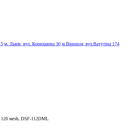
 5
м. Львів, вул. Конюшина 30
м.Вінниця, вул.Ватутіна 174
″, 120 мesh, DSF-112DML