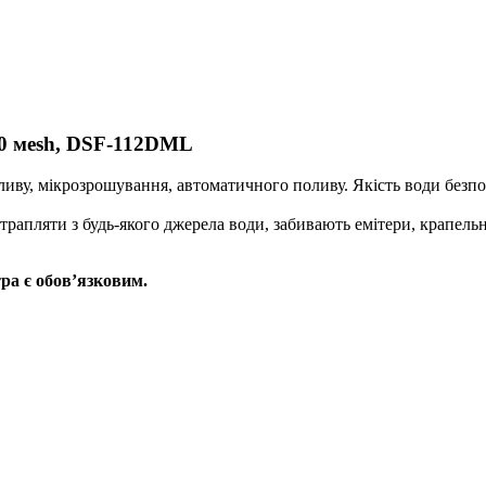
120 мesh, DSF-112DML
ву, мікрозрошування, автоматичного поливу. Якість води безпосе
трапляти з будь-якого джерела води, забивають емітери, крапельн
ра є обов’язковим.