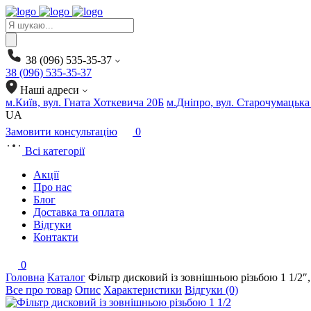
Products
search
38 (096) 535-35-37
38 (096) 535-35-37
Наші адреси
м.Київ, вул. Гната Хоткевича 20Б
м.Дніпро, вул. Старочумацька
UA
Замовити консультацію
0
Всі категорії
Акції
Про нас
Блог
Доставка та оплата
Відгуки
Контакти
0
Головна
Каталог
Фільтр дисковий із зовнішньою різьбою 1 1/2
Все про товар
Опис
Характеристики
Відгуки (0)