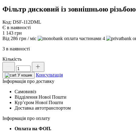
Фільтр дисковий із зовнішньою різьбою
Код: DSF-112DML
Є в наявності
1 143
грн
Від
286
грн
/ міс
4
3 в наявності
Кількість
Фільтр
дисковий
Консультація
із
У кошик
зовнішньою
Інформація про доставку
різьбою
Самовивіз
1
Відділення Нової Пошти
1/2",
Курʼєром Нової Пошти
120
Доставка автотранспортом
мesh,
DSF-
Інформація про оплату
112DML
кількість
Оплата на ФОП.