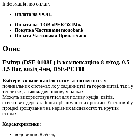
Інформація про оплату
Оплата на ФОП.
Оплата на
ТОВ «РЕКОХІМ».
Покупка Частинами monobank
Оплата Частинами ПриватБанк
Опис
Емітер (DSE-0108L) із компенсацією 8 л/год, 0,5-
3,5 Bar, вихід 4мм, DSE-PCT08
Емітери з компенсацією тиску
застосовуються у
поливальних системах як у садівництві та городництві, так і у
теплицях, а також для поливу у парках.
Можуть використовуватися для поливу кущів, квітів,
фруктових дерев та інших різноманітних рослин. Ефективні у
процесі зрошування на нерівних місцевостях та крутих
схилах.
Характеристики:
водовилив: 8 л/год;