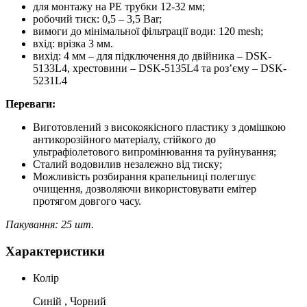
для монтажу на PE трубки 12-32 мм;
робочий тиск: 0,5 – 3,5 Bar;
вимоги до мінімальної фільтрації води: 120 mesh;
вхід: врізка 3 мм.
вихід: 4 мм – для підключення до двійника – DSK-
5133L4, хрестовини – DSK-5135L4 та роз’єму – DSK-
5231L4
Переваги:
Виготовлений з високоякісного пластику з домішкою
антикорозійного матеріалу, стійкого до
ультрафіолетового випромінювання та руйнування;
Сталий водовилив незалежно від тиску;
Можливість розбирання крапельниці полегшує
очищення, дозволяючи використовувати емітер
протягом довгого часу.
Пакування: 25 шт.
Характеристики
Колір
Синій , Чорний