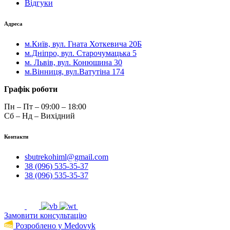
Відгуки
Адреса
м.Київ, вул. Гната Хоткевича 20Б
м.Дніпро, вул. Старочумацька 5
м. Львів, вул. Конюшина 30
м.Вінниця, вул.Ватутіна 174
Графік роботи
Пн – Пт – 09:00 – 18:00
Сб – Нд – Вихідний
Контакти
sbutrekohiml@gmail.com
38 (096) 535-35-37
38 (096) 535-35-37
Замовити консультацію
Розроблено у Medovyk