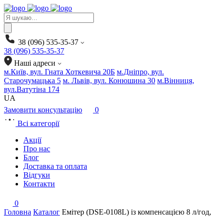
Products
search
38 (096) 535-35-37
38 (096) 535-35-37
Наші адреси
м.Київ, вул. Гната Хоткевича 20Б
м.Дніпро, вул.
Старочумацька 5
м. Львів, вул. Конюшина 30
м.Вінниця,
вул.Ватутіна 174
UA
Замовити консультацію
0
Всі категорії
Акції
Про нас
Блог
Доставка та оплата
Відгуки
Контакти
0
Головна
Каталог
Емітер (DSE-0108L) із компенсацією 8 л/год,