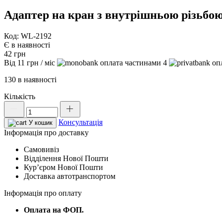
Адаптер на кран з внутрішньою різьб
Код: WL-2192
Є в наявності
42
грн
Від
11
грн
/ міс
4
130 в наявності
Кількість
Адаптер
на
Консультація
кран
У кошик
з
Інформація про доставку
внутрішньою
Самовивіз
різьбою
Відділення Нової Пошти
1",
Курʼєром Нової Пошти
POWER
Доставка автотранспортом
JET,
WHITE
Інформація про оплату
LINE,
WL-
Оплата на ФОП.
2192
кількість