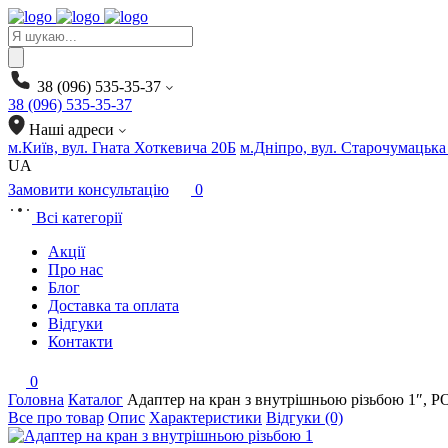
Products
search
38 (096) 535-35-37
38 (096) 535-35-37
Наші адреси
м.Київ, вул. Гната Хоткевича 20Б
м.Дніпро, вул. Старочумацька
UA
Замовити консультацію
0
Всі категорії
Акції
Про нас
Блог
Доставка та оплата
Відгуки
Контакти
0
Головна
Каталог
Адаптер на кран з внутрішньою різьбою 1″,
Все про товар
Опис
Характеристики
Відгуки (0)