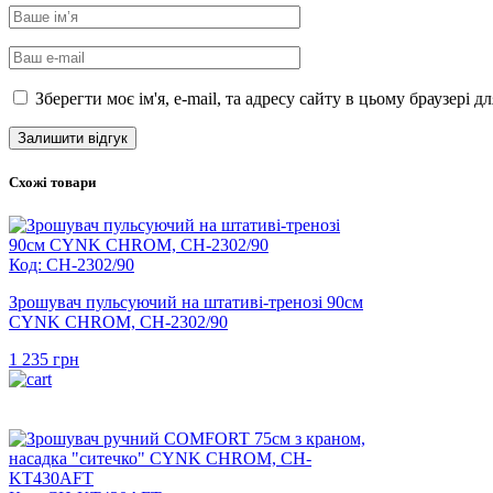
Зберегти моє ім'я, e-mail, та адресу сайту в цьому браузері 
Схожі товари
Код: CH-2302/90
Зрошувач пульсуючий на штативі-тренозі 90см
CYNK CHROM, CH-2302/90
1 235
грн