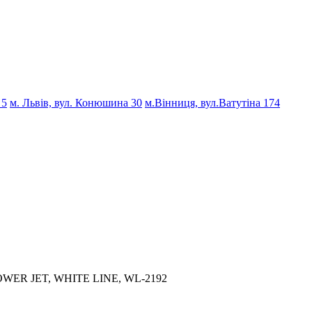
 5
м. Львів, вул. Конюшина 30
м.Вінниця, вул.Ватутіна 174
 POWER JET, WHITE LINE, WL-2192