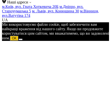
Наші адреси
м.Київ, вул. Гната Хоткевича 20Б
м.Дніпро, вул.
Старочумацька 5
м. Львів, вул. Конюшина 30
м.Вінниця,
вул.Ватутіна 174
UA
Ми використовуємо файли cookie, щоб забезпечити вам
найкращі враження від нашого сайту. Якщо ви продовжите
користуватися цим сайтом, ми вважатимемо, що ви задоволені
ним.
OK