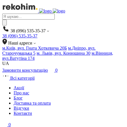
Products
search
38 (096) 535-35-37
38 (096) 535-35-37
Наші адреси
м.Київ, вул. Гната Хоткевича 20Б
м.Дніпро, вул.
Старочумацька 5
м. Львів, вул. Конюшина 30
м.Вінниця,
вул.Ватутіна 174
UA
Замовити консультацію
0
Всі категорії
Акції
Про нас
Блог
Доставка та оплата
Відгуки
Контакти
0