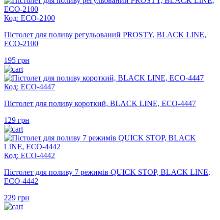
Код: ECO-2100
Пістолет для поливу регульований PROSTY, BLACK LINE,
ECO-2100
195
грн
Код: ECO-4447
Пістолет для поливу короткий, BLACK LINE, ECO-4447
129
грн
Код: ECO-4442
Пістолет для поливу 7 режимів QUICK STOP, BLACK LINE,
ECO-4442
229
грн