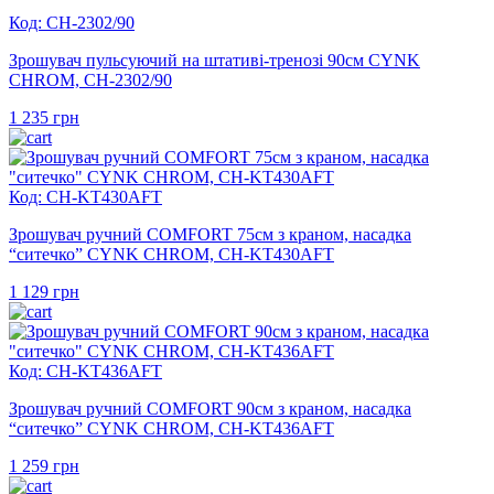
Код: CH-2302/90
Зрошувач пульсуючий на штативі-тренозі 90см CYNK
CHROM, CH-2302/90
1 235
грн
Код: CH-KT430AFT
Зрошувач ручний COMFORT 75см з краном, насадка
“ситечко” CYNK CHROM, CH-KT430AFT
1 129
грн
Код: CH-KT436AFT
Зрошувач ручний COMFORT 90см з краном, насадка
“ситечко” CYNK CHROM, CH-KT436AFT
1 259
грн