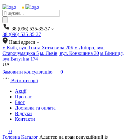
Products
search
38 (096) 535-35-37
38 (096) 535-35-37
Наші адреси
м.Київ, вул. Гната Хоткевича 20Б
м.Дніпро, вул.
Старочумацька 5
м. Львів, вул. Конюшина 30
м.Вінниця,
вул.Ватутіна 174
UA
Замовити консультацію
0
Всі категорії
Акції
Про нас
Блог
Доставка та оплата
Відгуки
Контакти
0
Головна
Каталог
Адаптер на кран редукційний із