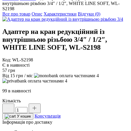
внутрішньою різьбою 3/4″ / 1/2″, WHITE LINE SOFT, WL-
S2198
Все про товар
Опис
Характеристики
Відгуки (0)
Адаптер на кран редукційний із
внутрішньою різьбою 3/4″ / 1/2″,
WHITE LINE SOFT, WL-S2198
Код: WL-S2198
Є в наявності
57
грн
Від
15
грн
/ міс
4
4
99 в наявності
Кількість
Адаптер
на
Консультація
кран
У кошик
редукційний
Інформація про доставку
із