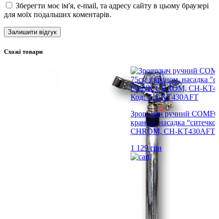
Зберегти моє ім'я, e-mail, та адресу сайту в цьому браузері
для моїх подальших коментарів.
Схожі товари
Код: CH-KT430AFT
Зрошувач ручний COMFO
краном, насадка “ситечк
CHROM, CH-KT430AFT
1 129
грн