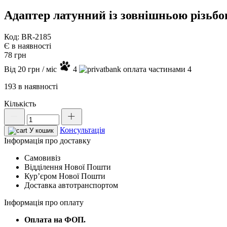
Адаптер латунний із зовнішньою різьбо
Код: BR-2185
Є в наявності
78
грн
Від
20
грн
/ міс
4
4
193 в наявності
Кількість
Адаптер
латунний
Консультація
із
У кошик
зовнішньою
Інформація про доставку
різьбою
Самовивіз
3/4",
Відділення Нової Пошти
BRASS,
Курʼєром Нової Пошти
BR-
Доставка автотранспортом
2185
кількість
Інформація про оплату
Оплата на ФОП.