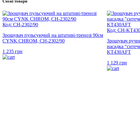
Схожі товари
Код: CH-2302/90
Код: CH-KT43
Зрошувач пульсуючий на штативі-тренозі 90см
CYNK CHROM, CH-2302/90
Зрошувач ручн
насадка “сит
1 235
грн
KT430AFT
1 129
грн