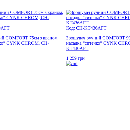
0AFT
Код: CH-KT436AFT
ий COMFORT 75см з краном,
Зрошувач ручний COMFORT 90с
ечко” CYNK CHROM, CH-
насадка “ситечко” CYNK CHR
KT436AFT
1 259
грн