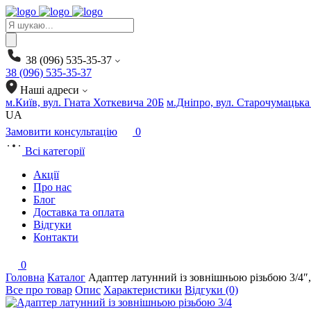
Products
search
38 (096) 535-35-37
38 (096) 535-35-37
Наші адреси
м.Київ, вул. Гната Хоткевича 20Б
м.Дніпро, вул. Старочумацька
UA
Замовити консультацію
0
Всі категорії
Акції
Про нас
Блог
Доставка та оплата
Відгуки
Контакти
0
Головна
Каталог
Адаптер латунний із зовнішньою різьбою 3/4
Все про товар
Опис
Характеристики
Відгуки (0)