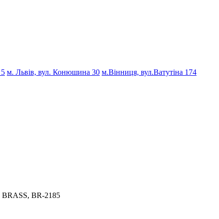
 5
м. Львів, вул. Конюшина 30
м.Вінниця, вул.Ватутіна 174
″, BRASS, BR-2185