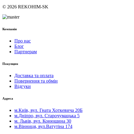
© 2026 REKOHIM-SK
Компанія
Про нас
Блог
Партнерам
Покупцям
Доставка та оплата
Повернення та обмін
Відгуки
Адреса
м.Київ, вул. Гната Хоткевича 20Б
м.Дніпро, вул. Старочумацька 5
м. Львів, вул. Конюшина 30
м.Вінниця, вул.Ватутіна 174