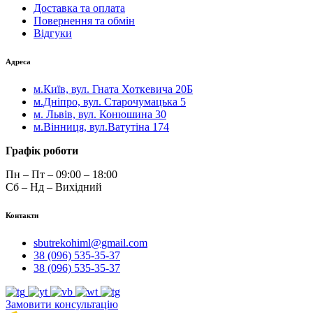
Доставка та оплата
Повернення та обмін
Відгуки
Адреса
м.Київ, вул. Гната Хоткевича 20Б
м.Дніпро, вул. Старочумацька 5
м. Львів, вул. Конюшина 30
м.Вінниця, вул.Ватутіна 174
Графік роботи
Пн – Пт – 09:00 – 18:00
Сб – Нд – Вихідний
Контакти
sbutrekohiml@gmail.com
38 (096) 535-35-37
38 (096) 535-35-37
Замовити консультацію