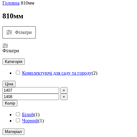
Головна
810мм
810мм
Фільтри
Фільтри
Категорія
Комплектуючі для саду та городу
(
2
)
Ціна
×
×
Колір
Білий
(
1
)
Чорний
(
1
)
Матеріал