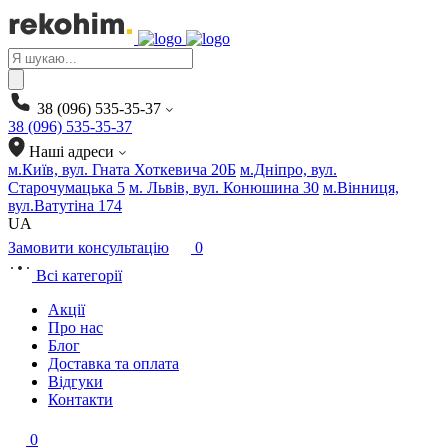
Products
search
38 (096) 535-35-37
38 (096) 535-35-37
Наші адреси
м.Київ, вул. Гната Хоткевича 20Б
м.Дніпро, вул.
Старочумацька 5
м. Львів, вул. Конюшина 30
м.Вінниця,
вул.Ватутіна 174
UA
Замовити консультацію
0
Всі категорії
Акції
Про нас
Блог
Доставка та оплата
Відгуки
Контакти
0