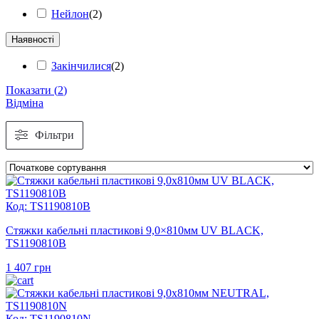
Нейлон
(
2
)
Наявності
Закінчилися
(
2
)
Показати
(
2
)
Відміна
Фільтри
Код: TS1190810B
Стяжки кабельні пластикові 9,0×810мм UV BLACK,
TS1190810B
1 407
грн
Код: TS1190810N