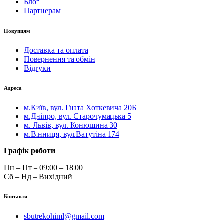
Блог
Партнерам
Покупцям
Доставка та оплата
Повернення та обмін
Відгуки
Адреса
м.Київ, вул. Гната Хоткевича 20Б
м.Дніпро, вул. Старочумацька 5
м. Львів, вул. Конюшина 30
м.Вінниця, вул.Ватутіна 174
Графік роботи
Пн – Пт – 09:00 – 18:00
Сб – Нд – Вихідний
Контакти
sbutrekohiml@gmail.com