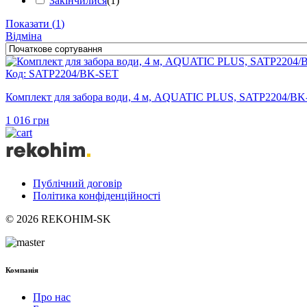
Закінчилися
(
1
)
Показати
(
1
)
Відміна
Код: SATP2204/BK-SET
Комплект для забора води, 4 м, AQUATIC PLUS, SATP2204/B
1 016
грн
Публічний договір
Політика конфіденційності
© 2026 REKOHIM-SK
Компанія
Про нас