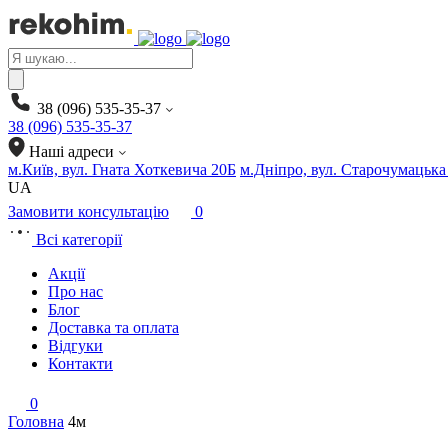
Products
search
38 (096) 535-35-37
38 (096) 535-35-37
Наші адреси
м.Київ, вул. Гната Хоткевича 20Б
м.Дніпро, вул. Старочумацька
UA
Замовити консультацію
0
Всі категорії
Акції
Про нас
Блог
Доставка та оплата
Відгуки
Контакти
0
Головна
4м