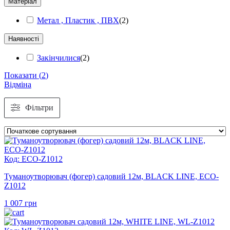
Матеріал
Метал , Пластик , ПВХ
(
2
)
Наявності
Закінчилися
(
2
)
Показати
(
2
)
Відміна
Фільтри
Код: ECO-Z1012
Туманоутворювач (фогер) садовий 12м, BLACK LINE, ECO-
Z1012
1 007
грн