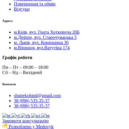
Повернення та обмін
Відгуки
Адреса
м.Київ, вул. Гната Хоткевича 20Б
м.Дніпро, вул. Старочумацька 5
м. Львів, вул. Конюшина 30
м.Вінниця, вул.Ватутіна 174
Графік роботи
Пн – Пт – 09:00 – 18:00
Сб – Нд – Вихідний
Контакти
sbutrekohiml@gmail.com
38 (096) 535-35-37
38 (096) 535-35-37
Замовити консультацію
Розроблено у Medovyk