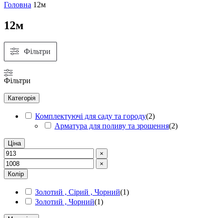
Головна
12м
12м
Фільтри
Фільтри
Категорія
Комплектуючі для саду та городу
(
2
)
Арматура для поливу та зрошення
(
2
)
Ціна
×
×
Колір
Золотий , Сірий , Чорний
(
1
)
Золотий , Чорний
(
1
)