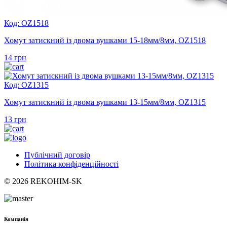
Код: OZ1518
Хомут затискний із двома вушками 15-18мм/8мм, OZ1518
14
грн
Код: OZ1315
Хомут затискний із двома вушками 13-15мм/8мм, OZ1315
13
грн
Публічний договір
Політика конфіденційності
© 2026 REKOHIM-SK
Компанія