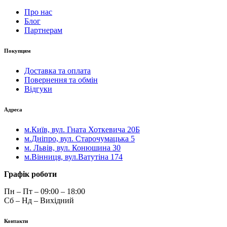
Про нас
Блог
Партнерам
Покупцям
Доставка та оплата
Повернення та обмін
Відгуки
Адреса
м.Київ, вул. Гната Хоткевича 20Б
м.Дніпро, вул. Старочумацька 5
м. Львів, вул. Конюшина 30
м.Вінниця, вул.Ватутіна 174
Графік роботи
Пн – Пт – 09:00 – 18:00
Сб – Нд – Вихідний
Контакти