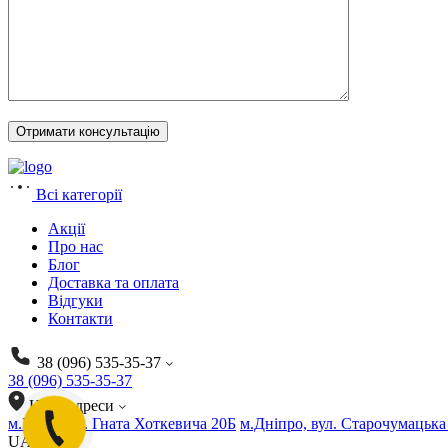
Всі категорії
Акції
Про нас
Блог
Доставка та оплата
Відгуки
Контакти
38 (096) 535-35-37
38 (096) 535-35-37
Наші адреси
м.Київ, вул. Гната Хоткевича 20Б
м.Дніпро, вул. Старочумацька
UA