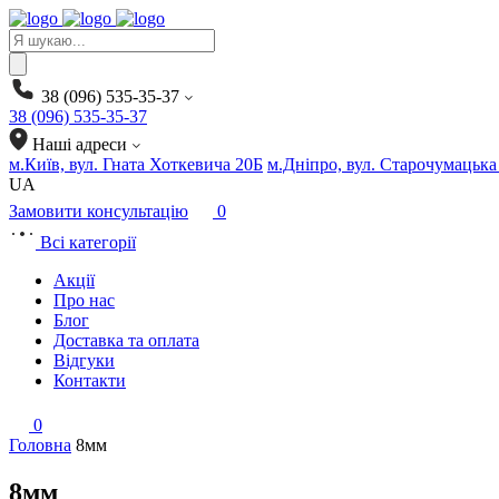
Products
search
38 (096) 535-35-37
38 (096) 535-35-37
Наші адреси
м.Київ, вул. Гната Хоткевича 20Б
м.Дніпро, вул. Старочумацька
UA
Замовити консультацію
0
Всі категорії
Акції
Про нас
Блог
Доставка та оплата
Відгуки
Контакти
0
Головна
8мм
8мм