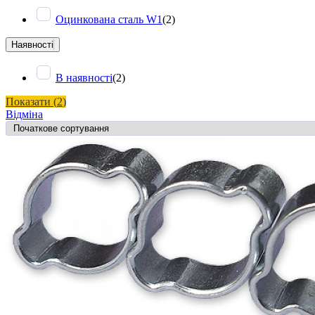
Оцинкована сталь W1
(
2
)
Наявності
В наявності
(
2
)
Показати
(
2
)
Відміна