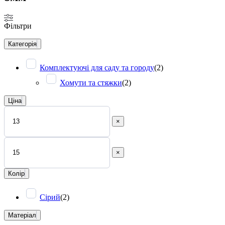
Фільтри
Категорія
Комплектуючі для саду та городу
(
2
)
Хомути та стяжки
(
2
)
Ціна
×
×
Колір
Сірий
(
2
)
Матеріал