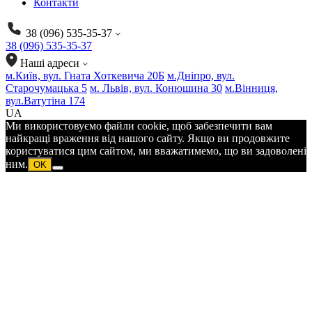
Контакти
38 (096) 535-35-37
38 (096) 535-35-37
Наші адреси
м.Київ, вул. Гната Хоткевича 20Б
м.Дніпро, вул.
Старочумацька 5
м. Львів, вул. Конюшина 30
м.Вінниця,
вул.Ватутіна 174
UA
Ми використовуємо файли cookie, щоб забезпечити вам
найкращі враження від нашого сайту. Якщо ви продовжите
користуватися цим сайтом, ми вважатимемо, що ви задоволені
ним.
OK