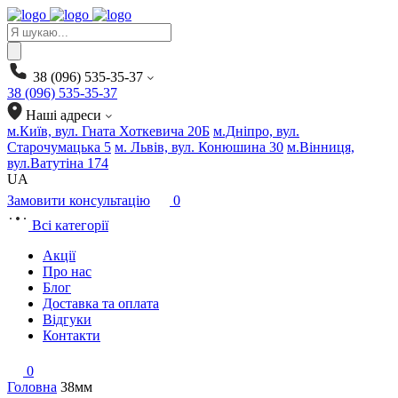
Products
search
38 (096) 535-35-37
38 (096) 535-35-37
Наші адреси
м.Київ, вул. Гната Хоткевича 20Б
м.Дніпро, вул.
Старочумацька 5
м. Львів, вул. Конюшина 30
м.Вінниця,
вул.Ватутіна 174
UA
Замовити консультацію
0
Всі категорії
Акції
Про нас
Блог
Доставка та оплата
Відгуки
Контакти
0
Головна
38мм