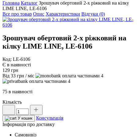
Головна
Каталог
Зрошувач обертовий 2-х ріжковий на кілку
LIME LINE, LE-6106
Все про товар
Опис
Характеристики
Відгуки (0)
Зрошувач обертовий 2-х ріжковий на
кілку LIME LINE, LE-6106
Код: LE-6106
Є в наявності
129
грн
Від
33
грн
/ міс
4
4
75 в наявності
Кількість
Зрошувач
обертовий
Консультація
2-
У кошик
х
Інформація про доставку
ріжковий
Самовивіз
на