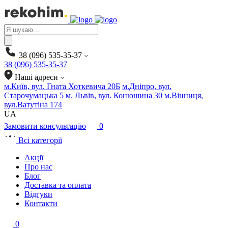
Products
search
38 (096) 535-35-37
38 (096) 535-35-37
Наші адреси
м.Київ, вул. Гната Хоткевича 20Б
м.Дніпро, вул.
Старочумацька 5
м. Львів, вул. Конюшина 30
м.Вінниця,
вул.Ватутіна 174
UA
Замовити консультацію
0
Всі категорії
Акції
Про нас
Блог
Доставка та оплата
Відгуки
Контакти
0