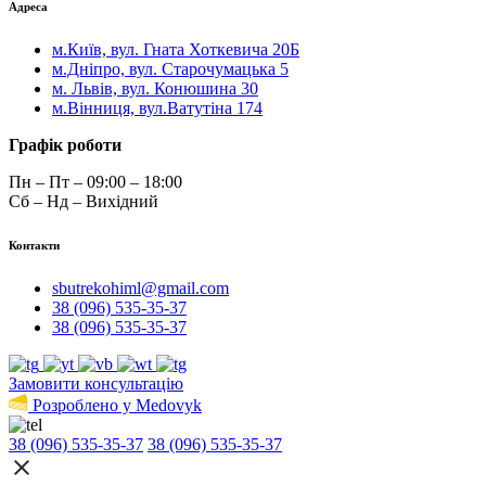
Адреса
м.Київ, вул. Гната Хоткевича 20Б
м.Дніпро, вул. Старочумацька 5
м. Львів, вул. Конюшина 30
м.Вінниця, вул.Ватутіна 174
Графік роботи
Пн – Пт – 09:00 – 18:00
Сб – Нд – Вихідний
Контакти
sbutrekohiml@gmail.com
38 (096) 535-35-37
38 (096) 535-35-37
Замовити консультацію
Розроблено у Medovyk
38 (096) 535-35-37
38 (096) 535-35-37