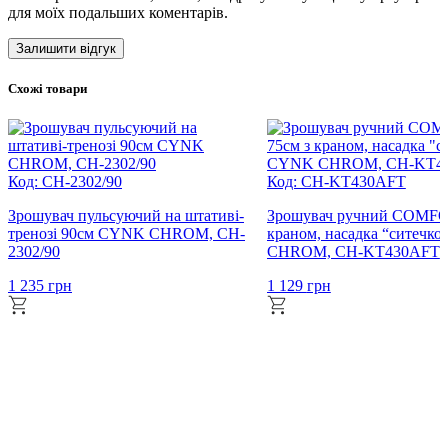
для моїх подальших коментарів.
Схожі товари
Код: CH-2302/90
Код: CH-KT430AFT
Зрошувач пульсуючий на штативі-
Зрошувач ручний COMFO
тренозі 90см CYNK CHROM, CH-
краном, насадка “ситечк
2302/90
CHROM, CH-KT430AFT
1 235
грн
1 129
грн