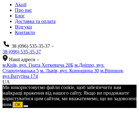
Акції
Про нас
Блог
Доставка та оплата
Відгуки
Контакти
38 (096) 535-35-37
38 (096) 535-35-37
Наші адреси
м.Київ, вул. Гната Хоткевича 20Б
м.Дніпро, вул.
Старочумацька 5
м. Львів, вул. Конюшина 30
м.Вінниця,
вул.Ватутіна 174
UA
Ми використовуємо файли cookie, щоб забезпечити вам
найкращі враження від нашого сайту. Якщо ви продовжите
користуватися цим сайтом, ми вважатимемо, що ви задоволені
ним.
OK