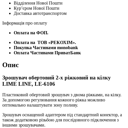
Відділення Нової Пошти
кілку
Курʼєром Нової Пошти
LIME
Доставка автотранспортом
LINE,
LE-
Інформація про оплату
6106
кількість
Оплата на ФОП.
Оплата на
ТОВ «РЕКОХІМ».
Покупка Частинами monobank
Оплата Частинами ПриватБанк
Опис
Зрошувач обертовий 2-х ріжковий на кілку
LIME LINE, LE-6106
Пластиковий обертовий зрошувач з двома ріжками, на кілку.
За допомогою регулювання кожного ріжка можливо
оптимально налаштувати зону поливу.
Зрошувач оснащений адаптером під стандартний конектор, а
також додатковою різьбою для послідовного підключення з
іншими зрошувачами.