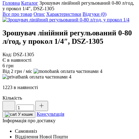
Головна
Каталог
Зрошувач лінійний регульований 0-80 л/год,
у прокол 1/4″, DSZ-1305
Все про товар
Опис
Характеристики
Відгуки (0)
Зрошувач лінійний регульований 0-80
л/год, у прокол 1/4″, DSZ-1305
Код: DSZ-1305
Є в наявності
6
грн
Від
2
грн
/ міс
4
4
1223 в наявності
Кількість
Зрошувач
лінійний
Консультація
регульований
У кошик
0-
Інформація про доставку
80
Самовивіз
л/
Відділення Нової Пошти
год,