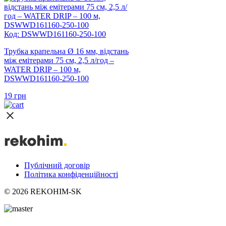
Код: DSWWD161160-250-100
Трубка крапельна Ø 16 мм, відстань
між емітерами 75 см, 2,5 л/год –
WATER DRIP – 100 м,
DSWWD161160-250-100
19
грн
Публічний договір
Політика конфіденційності
© 2026 REKOHIM-SK