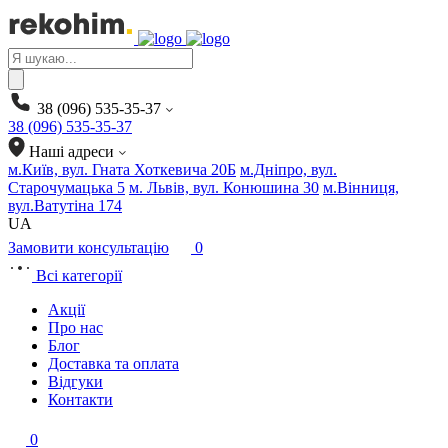
Products
search
38 (096) 535-35-37
38 (096) 535-35-37
Наші адреси
м.Київ, вул. Гната Хоткевича 20Б
м.Дніпро, вул.
Старочумацька 5
м. Львів, вул. Конюшина 30
м.Вінниця,
вул.Ватутіна 174
UA
Замовити консультацію
0
Всі категорії
Акції
Про нас
Блог
Доставка та оплата
Відгуки
Контакти
0