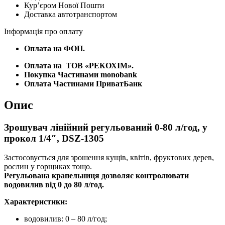
Курʼєром Нової Пошти
у
Доставка автотранспортом
прокол
1/4",
Інформація про оплату
DSZ-
1305
Оплата на ФОП.
кількість
Оплата на
ТОВ «РЕКОХІМ».
Покупка Частинами monobank
Оплата Частинами ПриватБанк
Опис
Зрошувач лінійний регульований 0-80 л/год, у
прокол 1/4″, DSZ-1305
Застосовується для зрошення кущів, квітів, фруктових дерев,
рослин у горщиках тощо.
Регульована крапельниця дозволяє контролювати
водовилив від 0 до 80 л/год.
Характеристики:
водовилив: 0 – 80 л/год;