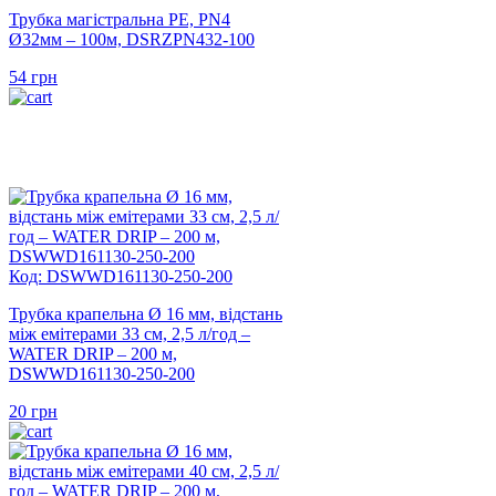
Трубка магістральна PE, PN4
Ø32мм – 100м, DSRZPN432-100
54
грн
Код: DSWWD161130-250-200
Трубка крапельна Ø 16 мм, відстань
між емітерами 33 см, 2,5 л/год –
WATER DRIP – 200 м,
DSWWD161130-250-200
20
грн