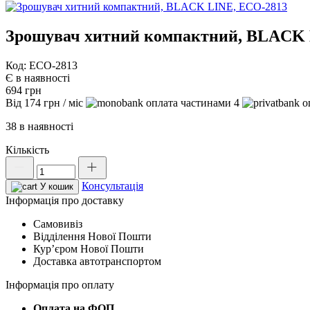
Зрошувач хитний компактний, BLACK 
Код: ECO-2813
Є в наявності
694
грн
Від
174
грн
/ міс
4
38 в наявності
Кількість
Зрошувач
хитний
Консультація
компактний,
У кошик
BLACK
Інформація про доставку
LINE,
Самовивіз
ECO-
Відділення Нової Пошти
2813
Курʼєром Нової Пошти
кількість
Доставка автотранспортом
Інформація про оплату
Оплата на ФОП.