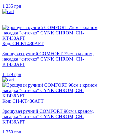
1 235
грн
Код: CH-KT430AFT
Зрошувач ручний COMFORT 75см з краном,
насадка “ситечко” CYNK CHROM, CH-
KT430AFT
1 129
грн
Код: CH-KT436AFT
Зрошувач ручний COMFORT 90см з краном,
насадка “ситечко” CYNK CHROM, CH-
KT436AFT
1 259
грн