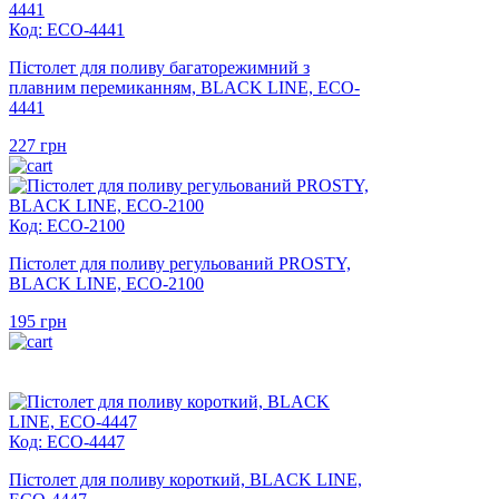
Код: ECO-4441
Пістолет для поливу багаторежимний з
плавним перемиканням, BLACK LINE, ECO-
4441
227
грн
Код: ECO-2100
Пістолет для поливу регульований PROSTY,
BLACK LINE, ECO-2100
195
грн
Код: ECO-4447
Пістолет для поливу короткий, BLACK LINE,