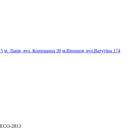
 5
м. Львів, вул. Конюшина 30
м.Вінниця, вул.Ватутіна 174
 ECO-2813