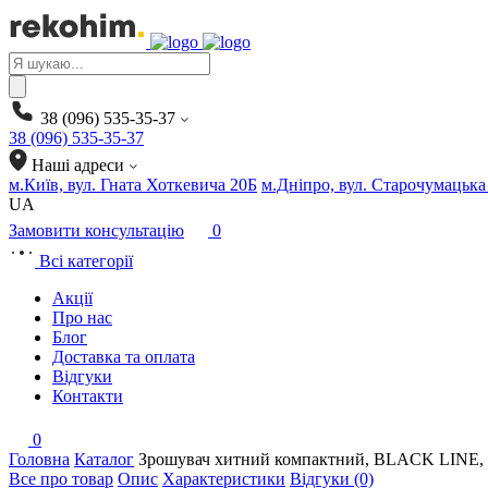
Products
search
38 (096) 535-35-37
38 (096) 535-35-37
Наші адреси
м.Київ, вул. Гната Хоткевича 20Б
м.Дніпро, вул. Старочумацька
UA
Замовити консультацію
0
Всі категорії
Акції
Про нас
Блог
Доставка та оплата
Відгуки
Контакти
0
Головна
Каталог
Зрошувач хитний компактний, BLACK LINE,
Все про товар
Опис
Характеристики
Відгуки (0)