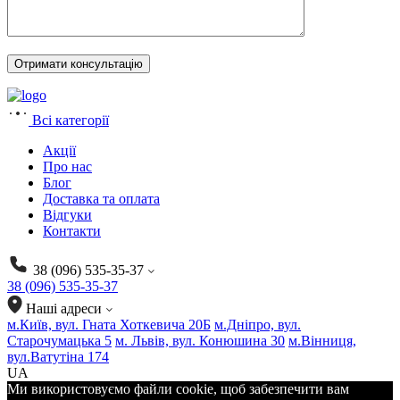
Всі категорії
Акції
Про нас
Блог
Доставка та оплата
Відгуки
Контакти
38 (096) 535-35-37
38 (096) 535-35-37
Наші адреси
м.Київ, вул. Гната Хоткевича 20Б
м.Дніпро, вул.
Старочумацька 5
м. Львів, вул. Конюшина 30
м.Вінниця,
вул.Ватутіна 174
UA
Ми використовуємо файли cookie, щоб забезпечити вам