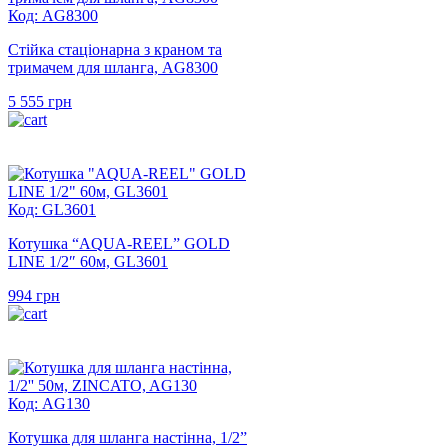
Код: AG8300
Стійка стаціонарна з краном та
тримачем для шланга, AG8300
5 555
грн
Код: GL3601
Котушка “AQUA-REEL” GOLD
LINE 1/2″ 60м, GL3601
994
грн
Код: AG130
Котушка для шланга настінна, 1/2”