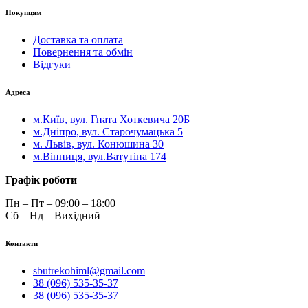
Покупцям
Доставка та оплата
Повернення та обмін
Відгуки
Адреса
м.Київ, вул. Гната Хоткевича 20Б
м.Дніпро, вул. Старочумацька 5
м. Львів, вул. Конюшина 30
м.Вінниця, вул.Ватутіна 174
Графік роботи
Пн – Пт – 09:00 – 18:00
Сб – Нд – Вихідний
Контакти
sbutrekohiml@gmail.com
38 (096) 535-35-37
38 (096) 535-35-37