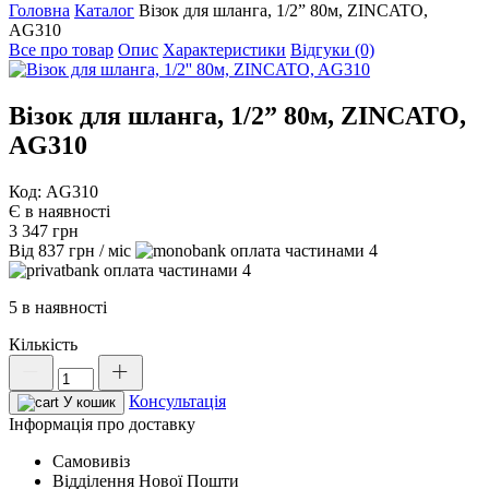
Головна
Каталог
Візок для шланга, 1/2” 80м, ZINCATO,
AG310
Все про товар
Опис
Характеристики
Відгуки (0)
Візок для шланга, 1/2” 80м, ZINCATO,
AG310
Код: AG310
Є в наявності
3 347
грн
Від
837
грн
/ міс
4
4
5 в наявності
Кількість
Візок
для
Консультація
шланга,
У кошик
1/2''
Інформація про доставку
80м,
Самовивіз
ZINCATO,
Відділення Нової Пошти
AG310