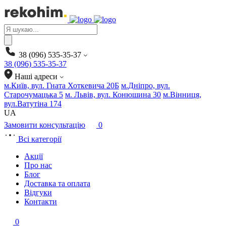
Products
search
38 (096) 535-35-37
38 (096) 535-35-37
Наші адреси
м.Київ, вул. Гната Хоткевича 20Б
м.Дніпро, вул.
Старочумацька 5
м. Львів, вул. Конюшина 30
м.Вінниця,
вул.Ватутіна 174
UA
Замовити консультацію
0
Всі категорії
Акції
Про нас
Блог
Доставка та оплата
Відгуки
Контакти
0