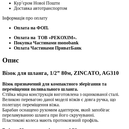
Курʼєром Нової Пошти
кількість
Доставка автотранспортом
Інформація про оплату
Оплата на ФОП.
Оплата на
ТОВ «РЕКОХІМ».
Покупка Частинами monobank
Оплата Частинами ПриватБанк
Опис
Візок для шланга, 1/2” 80м, ZINCATO, AG310
Візок призначений для компактного зберігання та
переміщення поливального шланга.
Стійка міцна конструкція виготовлена з оцинкованої сталі.
Великою перевагою даної моделі візків є довга ручка, що
полегшує переміщення візка.
Барабан оснащено рухомим адаптером, який запобігає
переламуванню шланга при його скручуванні.
Пластикові колеса мають протиковзний профіль.