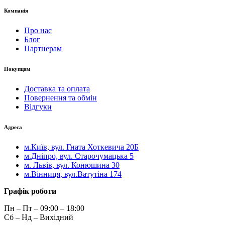
Компанія
Про нас
Блог
Партнерам
Покупцям
Доставка та оплата
Повернення та обмін
Відгуки
Адреса
м.Київ, вул. Гната Хоткевича 20Б
м.Дніпро, вул. Старочумацька 5
м. Львів, вул. Конюшина 30
м.Вінниця, вул.Ватутіна 174
Графік роботи
Пн – Пт – 09:00 – 18:00
Сб – Нд – Вихідний