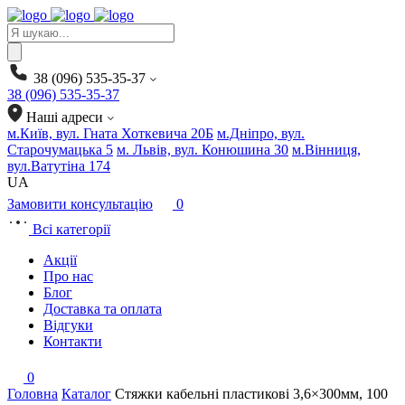
Products
search
38 (096) 535-35-37
38 (096) 535-35-37
Наші адреси
м.Київ, вул. Гната Хоткевича 20Б
м.Дніпро, вул.
Старочумацька 5
м. Львів, вул. Конюшина 30
м.Вінниця,
вул.Ватутіна 174
UA
Замовити консультацію
0
Всі категорії
Акції
Про нас
Блог
Доставка та оплата
Відгуки
Контакти
0
Головна
Каталог
Стяжки кабельні пластикові 3,6×300мм, 100