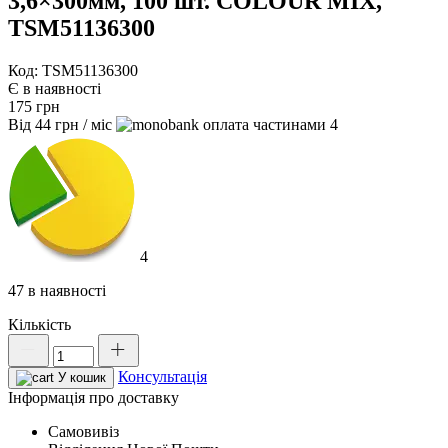
3,6×300мм, 100 шт. COLOUR MIX,
TSM51136300
Код: TSM51136300
Є в наявності
175
грн
Від
44
грн
/ міс
4
4
47 в наявності
Кількість
Стяжки
кабельні
Консультація
пластикові
У кошик
3,6x300мм,
Інформація про доставку
100
Самовивіз
шт.