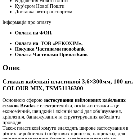
Відділення Нової Пошти
COLOUR
Курʼєром Нової Пошти
MIX,
Доставка автотранспортом
TSM51136300
кількість
Інформація про оплату
Оплата на ФОП.
Оплата на
ТОВ «РЕКОХІМ».
Покупка Частинами monobank
Оплата Частинами ПриватБанк
Опис
Стяжки кабельні пластикові 3,6×300мм, 100 шт.
COLOUR MIX, TSM51136300
Основною сферою
застосування нейлонових кабельних
стяжок Bradas
є електротехніка, оскільки стяжки – це
економічний, швидкий і якісний засіб для обв’язування,
кріплення, бандажування та структурування кабелів та
проводів.
Також пластикові хомути знаходять широке застосування в
різних виробничих і побутових процесах, наприклад, для