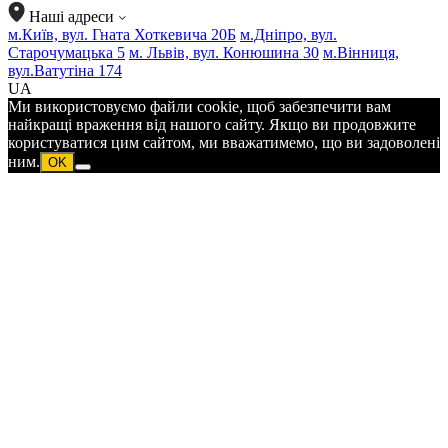
Наші адреси
м.Київ, вул. Гната Хоткевича 20Б
м.Дніпро, вул.
Старочумацька 5
м. Львів, вул. Конюшина 30
м.Вінниця,
вул.Ватутіна 174
UA
Ми використовуємо файли cookie, щоб забезпечити вам
найкращі враження від нашого сайту. Якщо ви продовжите
користуватися цим сайтом, ми вважатимемо, що ви задоволені
ним.
OK