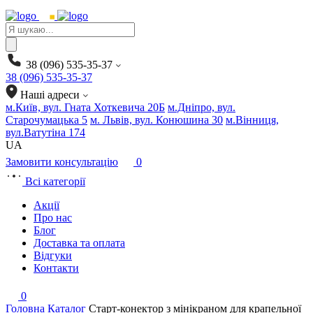
Products
search
38 (096) 535-35-37
38 (096) 535-35-37
Наші адреси
м.Київ, вул. Гната Хоткевича 20Б
м.Дніпро, вул.
Старочумацька 5
м. Львів, вул. Конюшина 30
м.Вінниця,
вул.Ватутіна 174
UA
Замовити консультацію
0
Всі категорії
Акції
Про нас
Блог
Доставка та оплата
Відгуки
Контакти
0
Головна
Каталог
Старт-конектор з мінікраном для крапельної