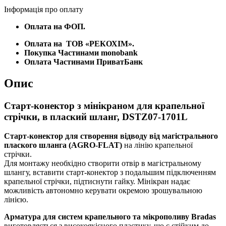
Інформація про оплату
Оплата на ФОП.
Оплата на
ТОВ «РЕКОХІМ».
Покупка Частинами monobank
Оплата Частинами ПриватБанк
Опис
Старт-конектор з мінікраном для крапельної
стрічки, в плаский шланг, DSTZ07-1701L
Старт-конектор для створення відводу від магістрального
плаского шланга (AGRO-FLAT)
на лінію крапельної
стрічки.
Для монтажу необхідно створити отвір в магістральному
шлангу, вставити старт-конектор з подальшим підключенням
крапельної стрічки, підтиснути гайку. Мінікран надає
можливість автономно керувати окремою зрошувальною
лінією.
Арматура для систем крапельного та мікрополиву Bradas
виготовляється з високоякісного пластику, що є стійким до