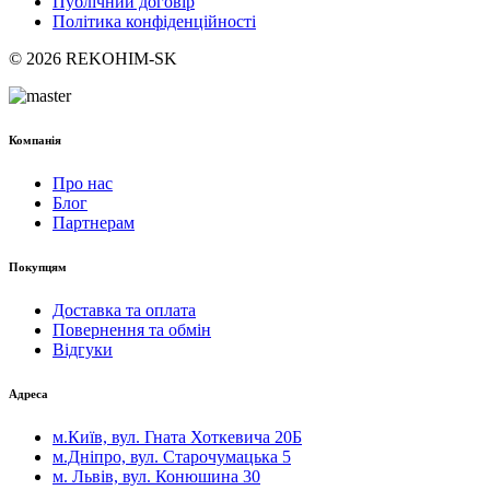
Публічний договір
Політика конфіденційності
© 2026 REKOHIM-SK
Компанія
Про нас
Блог
Партнерам
Покупцям
Доставка та оплата
Повернення та обмін
Відгуки
Адреса
м.Київ, вул. Гната Хоткевича 20Б
м.Дніпро, вул. Старочумацька 5
м. Львів, вул. Конюшина 30