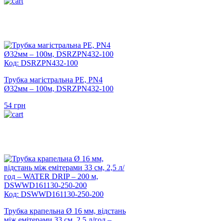
Код: DSRZPN432-100
Трубка магістральна PE, PN4
Ø32мм – 100м, DSRZPN432-100
54
грн
Код: DSWWD161130-250-200
Трубка крапельна Ø 16 мм, відстань
між емітерами 33 см, 2,5 л/год –