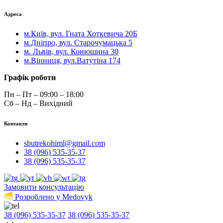
Адреса
м.Київ, вул. Гната Хоткевича 20Б
м.Дніпро, вул. Старочумацька 5
м. Львів, вул. Конюшина 30
м.Вінниця, вул.Ватутіна 174
Графік роботи
Пн – Пт – 09:00 – 18:00
Сб – Нд – Вихідний
Контакти
sbutrekohiml@gmail.com
38 (096) 535-35-37
38 (096) 535-35-37
Замовити консультацію
Розроблено у Medovyk
38 (096) 535-35-37
38 (096) 535-35-37