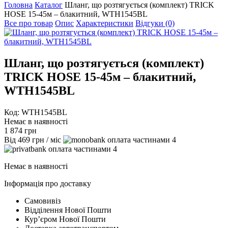
Головна
Каталог
Шланг, що розтягується (комплект) TRICK
HOSE 15-45м – блакитний, WTH1545BL
Все про товар
Опис
Характеристики
Відгуки (0)
Шланг, що розтягується (комплект)
TRICK HOSE 15-45м – блакитний,
WTH1545BL
Код: WTH1545BL
Немає в наявності
1 874
грн
Від
469
грн
/ міс
4
4
Немає в наявності
Інформація про доставку
Самовивіз
Відділення Нової Пошти
Курʼєром Нової Пошти