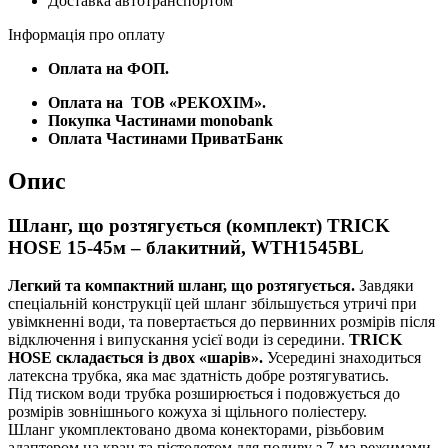
Доставка автотранспортом
Інформація про оплату
Оплата на ФОП.
Оплата на
ТОВ «РЕКОХІМ».
Покупка Частинами monobank
Оплата Частинами ПриватБанк
Опис
Шланг, що розтягується (комплект) TRICK
HOSE 15-45м – блакитний, WTH1545BL
Легкий та компактний шланг, що розтягується.
Завдяки
спеціальній конструкції цей шланг збільшується утричі при
увімкненні води, та повертається до первинних розмірів після
відключення і випускання усієї води із середини.
TRICK
HOSE складається із двох «шарів».
Усередині знаходиться
латексна трубка, яка має здатність добре розтягуватись.
Під тиском води трубка розширюється і подовжується до
розмірів зовнішнього кожуха зі щільного поліестеру.
Шланг укомплектовано двома конекторами, різьбовим
адаптером на кран та пістолетом для поливу з 7-ма режимами