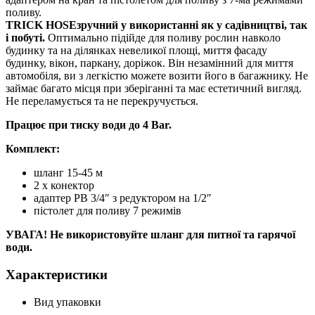
поливу.
TRICK HOSE
зручний у використанні як у садівництві, так
і побуті.
Оптимально підійде для поливу рослин навколо
будинку та на ділянках невеликої площі, миття фасаду
будинку, вікон, паркану, доріжок. Він незамінний для миття
автомобіля, ви з легкістю можете возити його в багажнику. Не
займає багато місця при зберіганні та має естетичний вигляд.
Не переламується та не перекручується.
Працює при тиску води до 4 Bar.
Комплект:
шланг 15-45 м
2 х конектор
адаптер РВ 3/4″ з редуктором на 1/2″
пістолет для поливу 7 режимів
УВАГА! Не використовуйте шланг для питної та гарячої
води.
Характеристики
Вид упаковки