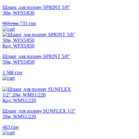
Шланг для поливу SPRINT 5/8″
30м, WFS5/830
Оригінальна
Поточна
953
грн
735
грн
ціна:
ціна:
953 грн.
735 грн.
Код: WFS5/850
Шланг для поливу SPRINT 5/8″
50м, WFS5/850
1 588
грн
Код: WMS1/220
Шланг для поливу SUNFLEX 1/2″
20м, WMS1/220
463
грн