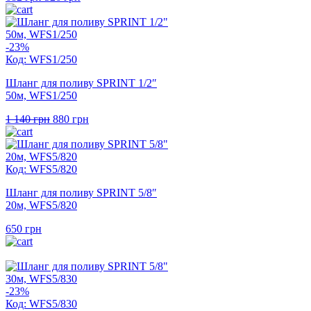
ціна:
ціна:
682 грн.
526 грн.
-23%
Код: WFS1/250
Шланг для поливу SPRINT 1/2″
50м, WFS1/250
Оригінальна
Поточна
1 140
грн
880
грн
ціна:
ціна:
1
880 грн.
140 грн.
Код: WFS5/820
Шланг для поливу SPRINT 5/8″
20м, WFS5/820
650
грн
-23%
Код: WFS5/830