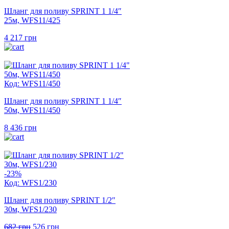
Шланг для поливу SPRINT 1 1/4″
25м, WFS11/425
4 217
грн
Код: WFS11/450
Шланг для поливу SPRINT 1 1/4″
50м, WFS11/450
8 436
грн
-23%
Код: WFS1/230
Шланг для поливу SPRINT 1/2″
30м, WFS1/230
Оригінальна
Поточна
682
грн
526
грн