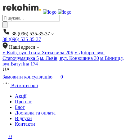
Products
search
38 (096) 535-35-37
38 (096) 535-35-37
Наші адреси
м.Київ, вул. Гната Хоткевича 20Б
м.Дніпро, вул.
Старочумацька 5
м. Львів, вул. Конюшина 30
м.Вінниця,
вул.Ватутіна 174
UA
Замовити консультацію
0
Всі категорії
Акції
Про нас
Блог
Доставка та оплата
Відгуки
Контакти
0