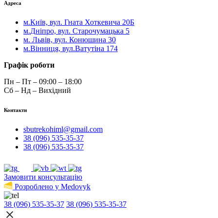
Адреса
м.Київ, вул. Гната Хоткевича 20Б
м.Дніпро, вул. Старочумацька 5
м. Львів, вул. Конюшина 30
м.Вінниця, вул.Ватутіна 174
Графік роботи
Пн – Пт – 09:00 – 18:00
Сб – Нд – Вихідний
Контакти
sbutrekohiml@gmail.com
38 (096) 535-35-37
38 (096) 535-35-37
Замовити консультацію
Розроблено у Medovyk
38 (096) 535-35-37
38 (096) 535-35-37