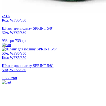
-23%
Код: WFS5/830
Шланг для поливу SPRINT 5/8″
30м, WFS5/830
Оригінальна
Поточна
953
грн
735
грн
ціна:
ціна:
953 грн.
735 грн.
Код: WFS5/850
Шланг для поливу SPRINT 5/8″
50м, WFS5/850
1 588
грн