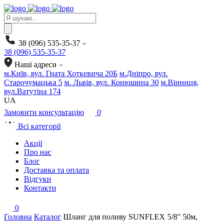
Products
search
38 (096) 535-35-37
38 (096) 535-35-37
Наші адреси
м.Київ, вул. Гната Хоткевича 20Б
м.Дніпро, вул.
Старочумацька 5
м. Львів, вул. Конюшина 30
м.Вінниця,
вул.Ватутіна 174
UA
Замовити консультацію
0
Всі категорії
Акції
Про нас
Блог
Доставка та оплата
Відгуки
Контакти
0
Головна
Каталог
Шланг для поливу SUNFLEX 5/8″ 50м,