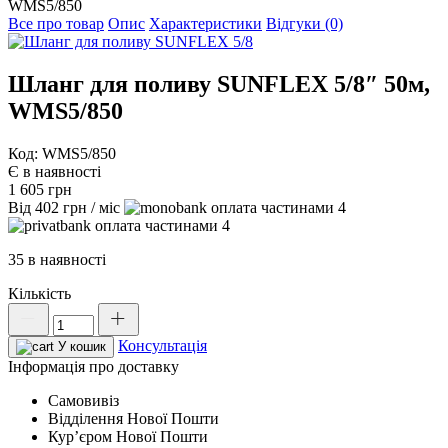
WMS5/850
Все про товар
Опис
Характеристики
Відгуки (0)
Шланг для поливу SUNFLEX 5/8″ 50м,
WMS5/850
Код: WMS5/850
Є в наявності
1 605
грн
Від
402
грн
/ міс
4
4
35 в наявності
Кількість
Шланг
для
Консультація
поливу
У кошик
SUNFLEX
Інформація про доставку
5/8"
Самовивіз
50м,
Відділення Нової Пошти
WMS5/850
Курʼєром Нової Пошти
кількість