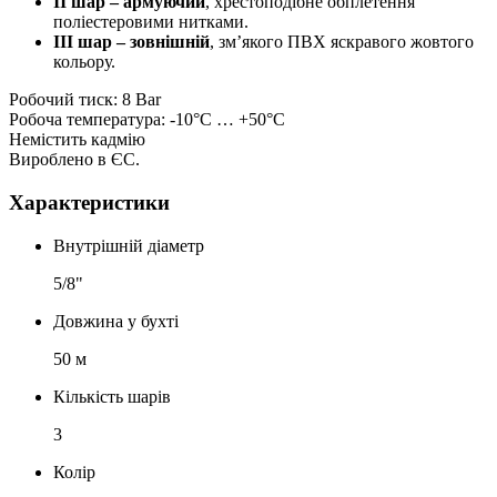
II шар – армуючий
, хрестоподібне обплетення
поліестеровими нитками.
III шар – зовнішній
, зм’якого ПВХ яскравого жовтого
кольору.
Робочий тиск: 8 Bar
Робоча температура: -10°С … +50°С
Немістить кадмію
Вироблено в ЄС.
Характеристики
Внутрішній діаметр
5/8"
Довжина у бухті
50 м
Кількість шарів
3
Колір