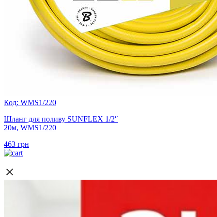
Код: WMS1/220
Шланг для поливу SUNFLEX 1/2″
20м, WMS1/220
463
грн