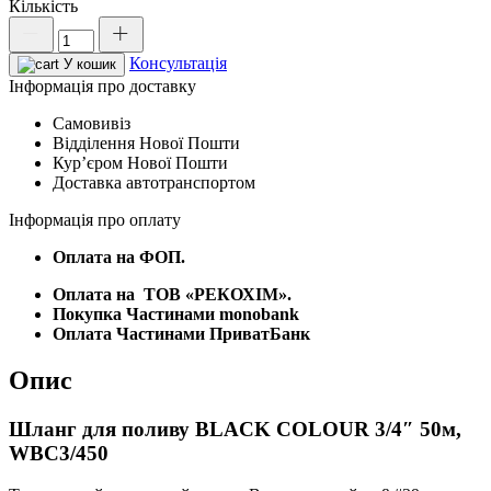
Кількість
Шланг
для
Консультація
поливу
У кошик
BLACK
Інформація про доставку
COLOUR
Самовивіз
3/4"
Відділення Нової Пошти
50м,
Курʼєром Нової Пошти
WBC3/450
Доставка автотранспортом
кількість
Інформація про оплату
Оплата на ФОП.
Оплата на
ТОВ «РЕКОХІМ».
Покупка Частинами monobank
Оплата Частинами ПриватБанк
Опис
Шланг для поливу BLACK COLOUR 3/4″ 50м,
WBC3/450