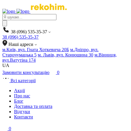
Products
search
38 (096) 535-35-37
38 (096) 535-35-37
Наші адреси
м.Київ, вул. Гната Хоткевича 20Б
м.Дніпро, вул.
Старочумацька 5
м. Львів, вул. Конюшина 30
м.Вінниця,
вул.Ватутіна 174
UA
Замовити консультацію
0
Всі категорії
Акції
Про нас
Блог
Доставка та оплата
Відгуки
Контакти
0