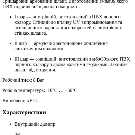
Тришаровий армований шланг. Виготовлений зм&#39;якого
ПВХ підвищеної щільності іміцності.
I шар — внутрішній, виготовлений з ПВХ чорного
кольору. Стійкий до впливу UV випромінювання та
інтенсивного наростання водоростей на внутрішніх
стінках шланга.
II шар — армуюче хрестоподібне обплетення
синтетичним волокном.
III шар — зовнішній, виготовлений з м&#39;якого ПВХ
чорного кольору з двома жовтими смужками. Захищає
шланг від стирання.
Робочий тиск: 8 Bar
Робоча температура: -10°С … +50°С
Вироблено в ЄС.
Характеристики
Внутрішній діаметр
3/4"