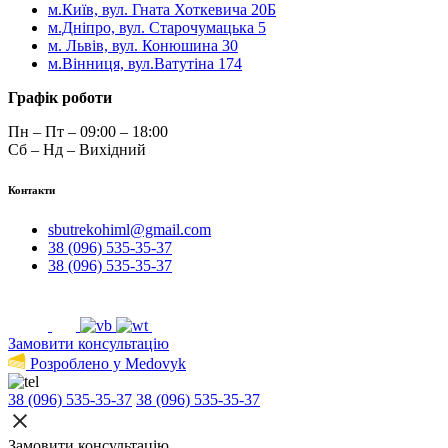
м.Київ, вул. Гната Хоткевича 20Б
м.Дніпро, вул. Старочумацька 5
м. Львів, вул. Конюшина 30
м.Вінниця, вул.Ватутіна 174
Графік роботи
Пн – Пт – 09:00 – 18:00
Сб – Нд – Вихідний
Контакти
sbutrekohiml@gmail.com
38 (096) 535-35-37
38 (096) 535-35-37
Замовити консультацію
Розроблено у Medovyk
38 (096) 535-35-37
38 (096) 535-35-37
Замовити консультацію