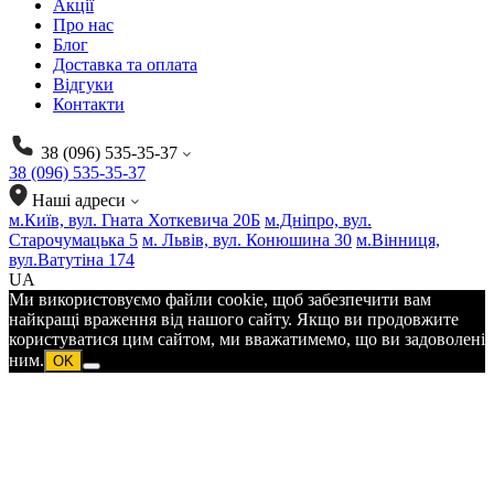
Акції
Про нас
Блог
Доставка та оплата
Відгуки
Контакти
38 (096) 535-35-37
38 (096) 535-35-37
Наші адреси
м.Київ, вул. Гната Хоткевича 20Б
м.Дніпро, вул.
Старочумацька 5
м. Львів, вул. Конюшина 30
м.Вінниця,
вул.Ватутіна 174
UA
Ми використовуємо файли cookie, щоб забезпечити вам
найкращі враження від нашого сайту. Якщо ви продовжите
користуватися цим сайтом, ми вважатимемо, що ви задоволені
ним.
OK